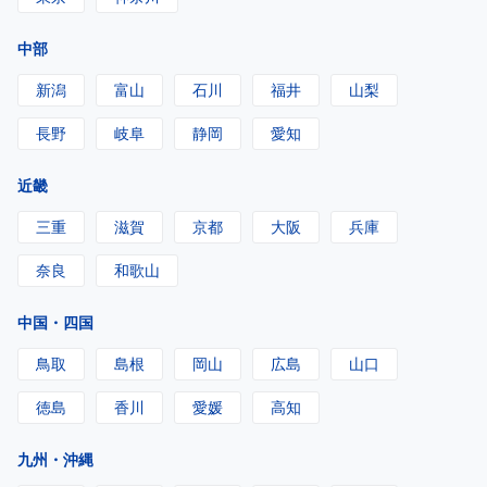
中部
新潟
富山
石川
福井
山梨
長野
岐阜
静岡
愛知
近畿
三重
滋賀
京都
大阪
兵庫
奈良
和歌山
中国・四国
鳥取
島根
岡山
広島
山口
徳島
香川
愛媛
高知
九州・沖縄