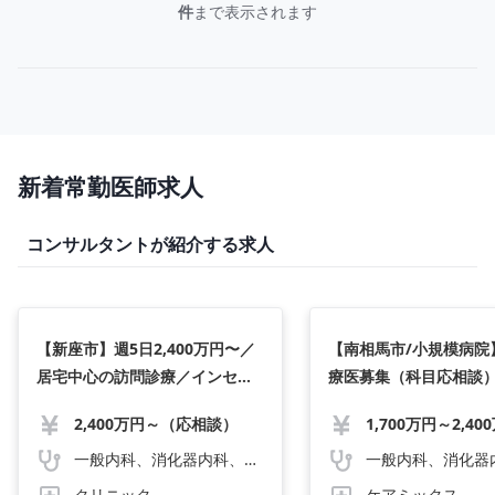
件
まで表示されます
新着常勤医師求人
コンサルタントが紹介する求人
【新座市】週5日2,400万円〜／
【南相馬市/小規模病院
居宅中心の訪問診療／インセン
療医募集（科目応相談）
ティブ有／週4日勤務可
示（2000～2400万）
2,400万円～（応相談）
b1042832a
一般内科、消化器内科、循環器内科、呼吸器内科、血液内科、心療内科、脳神経内科、内分泌内科、老人内科、一般外科、消化器外科、心臓外科、呼吸器外科、脳神経外科、リハビリテーション科、泌尿器科、人工透析、麻酔科、人間ドック・検診、その他
クリニック
ケアミックス