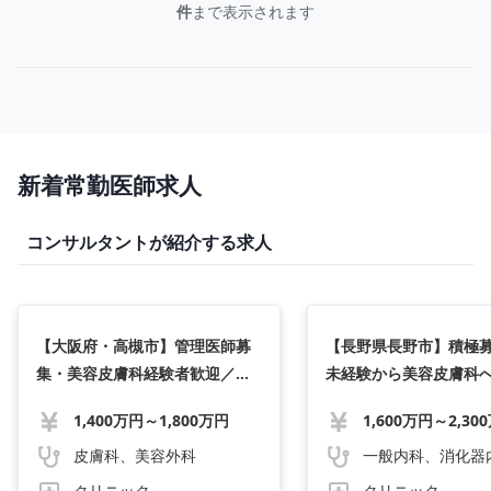
件
まで表示されます
新着常勤医師求人
コンサルタントが紹介する求人
【大阪府・高槻市】管理医師募
【長野県長野市】積極
集・美容皮膚科経験者歓迎／年
未経験から美容皮膚科
収1,400万円〜1,800万円・週4
望歓迎/業界No.1の指
1,400万円～1,800万円
1,600万円～2,30
日・1日10名ゆったり診療／SNS
収2,000万円〜/週4日勤
不要・車通勤可
代までの先生活躍中
皮膚科、美容外科
クリニック
クリニック