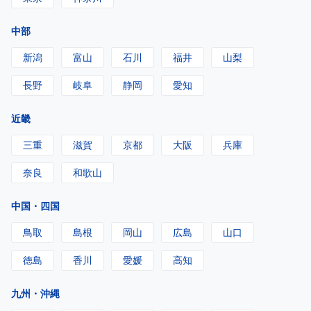
中部
新潟
富山
石川
福井
山梨
長野
岐阜
静岡
愛知
近畿
三重
滋賀
京都
大阪
兵庫
奈良
和歌山
中国・四国
鳥取
島根
岡山
広島
山口
徳島
香川
愛媛
高知
九州・沖縄