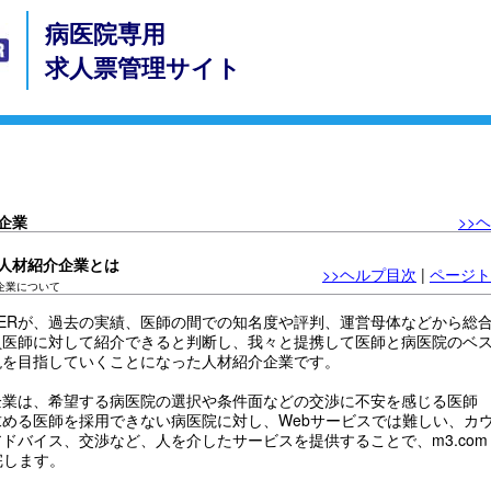
病医院専用
求人票管理サイト
携企業
>>
提携人材紹介企業とは
>>ヘルプ目次
|
ページト
介企業について
CAREERが、過去の実績、医師の間での知名度や評判、運営母体などから総
員医師に対して紹介できると判断し、我々と提携して医師と病医院のベ
現を目指していくことになった人材紹介企業です。
企業は、希望する病医院の選択や条件面などの交渉に不安を感じる医師
める医師を採用できない病医院に対し、Webサービスでは難しい、カ
ドバイス、交渉など、人を介したサービスを提供することで、m3.com
完します。