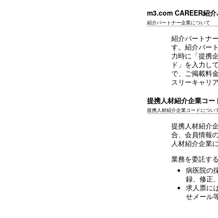
m3.com CAREER
紹介パートナー企業について
紹介パートナー
す。紹介パート
力時に「提携
ド」を入力して
で、ご掲載料
スリーキャリ
提携人材紹介企業コー
提携人材紹介企業コードについ
提携人材紹介企
合、会員情報
人材紹介企業
業務を委託す
病医院の
録、修正
求人票に
せメール