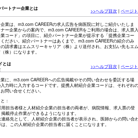
紹介パートナー企業とは
>>ヘルプ目次
|
ページト
企業は、m3.com CAREERの求人広告を病医院に対しご紹介いたしま
ナー企業からの案内で、m3.com CAREERをご利用の場合は、求人票
企業コード」の項目に、紹介パートナー企業が提示する「提携企業コー
ください。紹介パートナーはあくまで、m3.com CAREERの紹介のみ
金の請求書はエムスリーキャリア（株）より送付され、お支払い先もエ
ア（株）になります。
ドとは
>>ヘルプ目次
|
ページト
て
業に、m3.com CAREERへの広告掲載やその問い合わせを委託する場
の入力時に入力するコードです。提携人材紹介企業コードは、それぞれ
にお問い合せください。
ると：
採用担当者様と人材紹介企業の担当者の両者が、病院情報、求人票の登
、掲載停止作業ができるようになります。
は連絡先として、人材紹介企業の担当者が表示され、医師からの問い合
等は、この人材紹介企業の担当者に届くことになります。