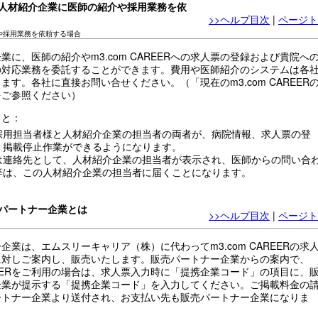
R提携人材紹介企業に医師の紹介や採用業務を依
>>ヘルプ目次
|
ページト
や採用業務を依頼する場合
業に、医師の紹介やm3.com CAREERへの求人票の登録および貴院へ
の対応業務を委託することができます。費用や医師紹介のシステムは各
ます。各社に直接お問い合せください。（「現在のm3.com CAREER
をご参照ください）
ると：
採用担当者様と人材紹介企業の担当者の両者が、病院情報、求人票の登
、掲載停止作業ができるようになります。
は連絡先として、人材紹介企業の担当者が表示され、医師からの問い合
等は、この人材紹介企業の担当者に届くことになります。
販売パートナー企業とは
>>ヘルプ目次
|
ページト
企業は、エムスリーキャリア（株）に代わってm3.com CAREERの求
に対しご案内し、販売いたします。販売パートナー企業からの案内で、
CAREERをご利用の場合は、求人票入力時に「提携企業コード」の項目に、
企業が提示する「提携企業コード」を入力してください。ご掲載料金の
ートナー企業より送付され、お支払い先も販売パートナー企業になりま