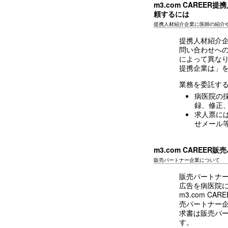
m3.com CAREE
頼するには
提携人材紹介企業に医師の紹介
提携人材紹介企
問い合わせへ
によって異なり
提携企業は」
業務を委託す
病医院の
録、修正
求人票に
せメール
m3.com CAREER
販売パートナー企業について
販売パートナー
広告を病医院
m3.com 
売パートナー
求書は販売パ
す。