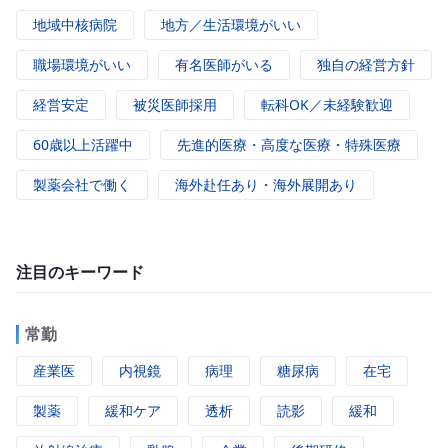
地域中核病院
地方／生活環境がいい
職場環境がいい
有名医師がいる
独自の経営方針
経営安定
被災医師採用
転科OK／未経験歓迎
60歳以上活躍中
先進的医療・高度な医療・特殊医療
製薬会社で働く
海外赴任あり・海外展開あり
注目のキーワード
常勤
産業医
内視鏡
病理
糖尿病
在宅
製薬
緩和ケア
透析
読影
緩和