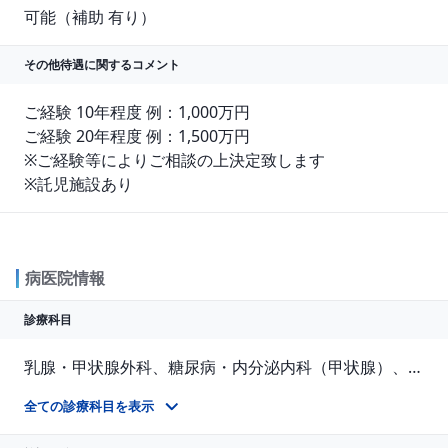
可能（補助 有り）
その他待遇に関する
コメント
ご経験 10年程度 例：1,000万円

ご経験 20年程度 例：1,500万円

※ご経験等によりご相談の上決定致します

※託児施設あり
病医院情報
診療科目
乳腺・甲状腺外科、糖尿病・内分泌内科（甲状腺）、婦人科、緩和ケア科、病理診断科、麻酔科、形成外科、放射線科、腫瘍内科、歯科口腔外科
全ての診療科目を表示