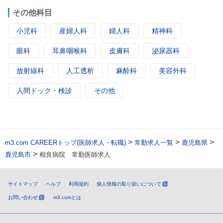
その他科目
小児科
産婦人科
婦人科
精神科
眼科
耳鼻咽喉科
皮膚科
泌尿器科
放射線科
人工透析
麻酔科
美容外科
人間ドック・検診
その他
>
>
>
m3.com CAREERトップ(医師求人・転職)
常勤求人一覧
鹿児島県
>
鹿児島市
相良病院 常勤医師求人
サイトマップ
ヘルプ
利用規約
個人情報の取り扱いについて
お問い合わせ
m3.comとは