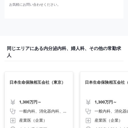
お気軽にお問い合わせください。
同じエリアにある内分泌内科、婦人科、その他の常勤求
人
日本生命保険相互会社（東京）
日本生命保険相互会社
1,300万円～
1,300万円～
一般内科、消化器内科、循環器内科、呼吸器内科、血液内科、心療内科、脳神経内科、内分泌内科、老人内科、一般外科、消化器外科、心臓外科、呼吸器外科、脳神経外科、整形外科、形成外科、リハビリテーション科、小児科、産婦人科、婦人科、精神科、眼科、耳鼻咽喉科、皮膚科、泌尿器科、放射線科、人工透析、麻酔科、美容外科、人間ドック・検診、その他
産業医（企業）
産業医（企業）