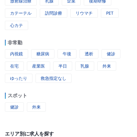
放射線治療
乳腺
企業
後期研修
カテーテル
訪問診療
リウマチ
PET
心カテ
非常勤
内視鏡
糖尿病
午後
透析
健診
在宅
産業医
半日
乳腺
外来
ゆったり
救急指定なし
スポット
健診
外来
エリア別に求人を探す