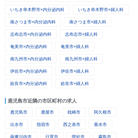
いちき串木野市×内分泌内科
いちき串木野市×婦人科
南さつま市×内分泌内科
南さつま市×婦人科
志布志市×内分泌内科
志布志市×婦人科
奄美市×内分泌内科
奄美市×婦人科
南九州市×内分泌内科
南九州市×婦人科
伊佐市×内分泌内科
伊佐市×婦人科
姶良市×内分泌内科
姶良市×婦人科
鹿児島市近隣の市区町村の求人
鹿児島市
鹿屋市
枕崎市
阿久根市
出水市
指宿市
西之表市
垂水市
薩摩川内市
日置市
曽於市
霧島市