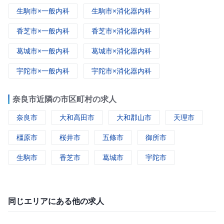
生駒市×一般内科
生駒市×消化器内科
香芝市×一般内科
香芝市×消化器内科
葛城市×一般内科
葛城市×消化器内科
宇陀市×一般内科
宇陀市×消化器内科
奈良市近隣の市区町村の求人
奈良市
大和高田市
大和郡山市
天理市
橿原市
桜井市
五條市
御所市
生駒市
香芝市
葛城市
宇陀市
同じエリアにある他の求人