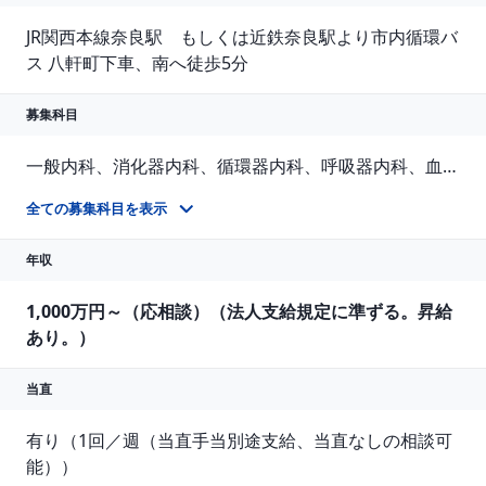
JR関西本線奈良駅　もしくは近鉄奈良駅より市内循環バ
ス 八軒町下車、南へ徒歩5分
募集科目
一般内科、消化器内科、循環器内科、呼吸器内科、血液内科、脳神経内科、内分泌内科、老人内科、整形外科、リハビリテーション科、人工透析、人間ドック・検診、その他
【 業務内容 】 ◆一般内科 内科の外来業務、病棟業務（入院管理）、時間外診療業務など ◆消化器内科・呼吸器内科・循環器内科・腎臓内科・神経内科 外来業務、病棟業務（入院管理）、専門外来、各種検査、時間外診療業務など ◆整形外科 外来業務、時間外診療業務、手術については応相談 ◆リハビリテーション科 外来業務、病棟業務、（入院管理）など
全ての募集科目を表示
年収
1,000万円～（応相談）（法人支給規定に準ずる。昇給
あり。）
当直
有り（1回／週（当直手当別途支給、当直なしの相談可
能））