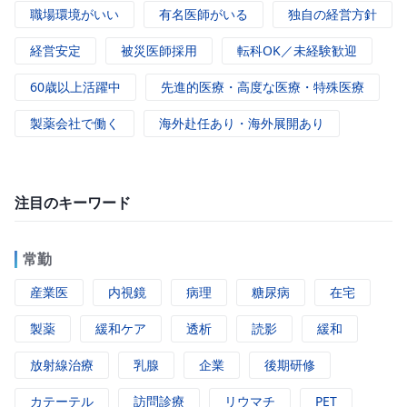
職場環境がいい
有名医師がいる
独自の経営方針
経営安定
被災医師採用
転科OK／未経験歓迎
60歳以上活躍中
先進的医療・高度な医療・特殊医療
製薬会社で働く
海外赴任あり・海外展開あり
注目のキーワード
常勤
産業医
内視鏡
病理
糖尿病
在宅
製薬
緩和ケア
透析
読影
緩和
放射線治療
乳腺
企業
後期研修
カテーテル
訪問診療
リウマチ
PET