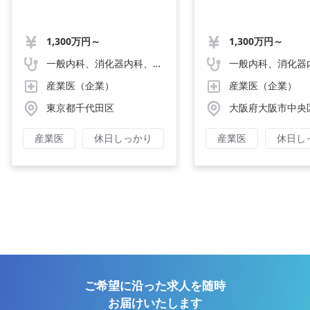
1,300万円～
1,300万円～
一般内科、消化器内科、循環器内科、呼吸器内科、血液内科、心療内科、脳神経内科、内分泌内科、老人内科、一般外科、消化器外科、心臓外科、呼吸器外科、脳神経外科、整形外科、形成外科、リハビリテーション科、小児科、産婦人科、婦人科、精神科、眼科、耳鼻咽喉科、皮膚科、泌尿器科、放射線科、人工透析、麻酔科、美容外科、人間ドック・検診、その他
産業医（企業）
産業医（企業）
東京都千代田区
大阪府大阪市中央
産業医
休日しっかり
産業医
休日し
ご希望に沿った求人を随時
お届けいたします