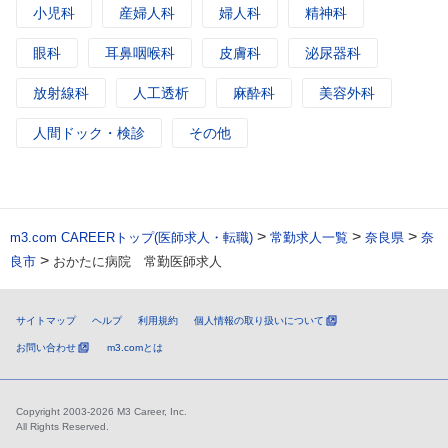
小児科
産婦人科
婦人科
精神科
眼科
耳鼻咽喉科
皮膚科
泌尿器科
放射線科
人工透析
麻酔科
美容外科
人間ドック・検診
その他
>
>
>
m3.com CAREERトップ(医師求人・転職)
常勤求人一覧
奈良県
奈
>
良市
おかたに病院 常勤医師求人
サイトマップ
ヘルプ
利用規約
個人情報の取り扱いについて
お問い合わせ
m3.comとは
Copyright 2003-2026 M3 Career, Inc.
All Rights Reserved.