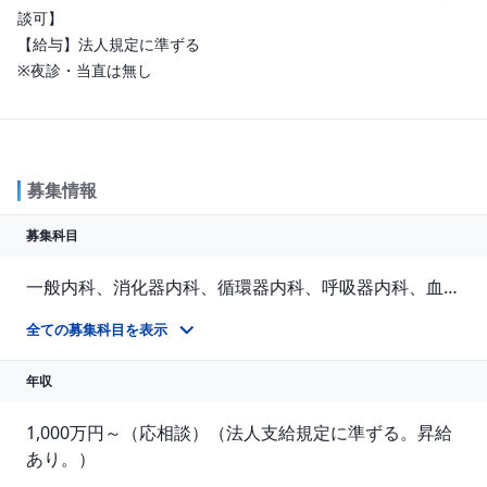
談可】

【給与】法人規定に準ずる

※夜診・当直は無し
募集情報
募集科目
一般内科、消化器内科、循環器内科、呼吸器内科、血液内科、脳神経内科、内分泌内科、老人内科、整形外科、リハビリテーション科、人工透析、人間ドック・検診、その他
【 業務内容 】 ◆一般内科 内科の外来業務、病棟業務（入院管理）、時間外診療業務など ◆消化器内科・呼吸器内科・循環器内科・腎臓内科・神経内科 外来業務、病棟業務（入院管理）、専門外来、各種検査、時間外診療業務など ◆整形外科 外来業務、時間外診療業務、手術については応相談 ◆リハビリテーション科 外来業務、病棟業務、（入院管理）など
全ての募集科目を表示
年収
1,000万円～（応相談）（法人支給規定に準ずる。昇給
あり。）