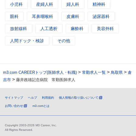
小児科
産婦人科
婦人科
精神科
眼科
耳鼻咽喉科
皮膚科
泌尿器科
放射線科
人工透析
麻酔科
美容外科
人間ドック・検診
その他
>
>
>
m3.com CAREERトップ(医師求人・転職)
常勤求人一覧
鳥取県
倉
>
吉市
藤井政雄記念病院 常勤医師求人
サイトマップ
ヘルプ
利用規約
個人情報の取り扱いについて
お問い合わせ
m3.comとは
Copyright 2003-2026 M3 Career, Inc.
All Rights Reserved.