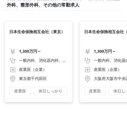
外科、整形外科、その他の常勤求人
日本生命保険相互会社（東京）
日本生命保険相互会社
1,300万円～
1,300万円～
一般内科、消化器内科、循環器内科、呼吸器内科、血液内科、心療内科、脳神経内科、内分泌内科、老人内科、一般外科、消化器外科、心臓外科、呼吸器外科、脳神経外科、整形外科、形成外科、リハビリテーション科、小児科、産婦人科、婦人科、精神科、眼科、耳鼻咽喉科、皮膚科、泌尿器科、放射線科、人工透析、麻酔科、美容外科、人間ドック・検診、その他
産業医（企業）
産業医（企業）
東京都千代田区
大阪府大阪市中央
産業医
休日しっかり
産業医
休日し