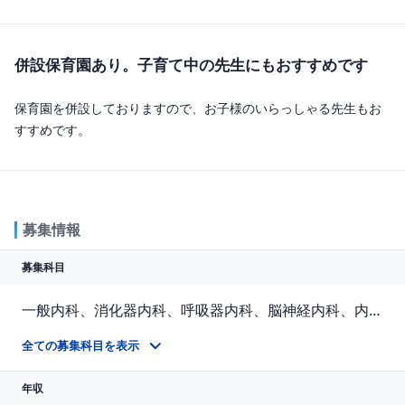
併設保育園あり。子育て中の先生にもおすすめです
保育園を併設しておりますので、お子様のいらっしゃる先生もお
すすめです。
募集情報
募集科目
一般内科、消化器内科、呼吸器内科、脳神経内科、内分泌内科、老人内科、一般外科、消化器外科、整形外科、その他
診療科不問、緩和ケア病棟医を募集しております。 認知症疾患センター長も併せて募集しております。（認知症の鑑別診断が可能な医師） 在宅療養支援センターの新規設立に伴い、訪問診療専任医師を3名程度募集しております。
全ての募集科目を表示
年収