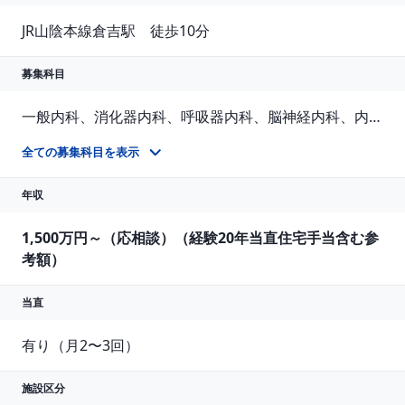
JR山陰本線倉吉駅　徒歩10分
募集科目
一般内科、消化器内科、呼吸器内科、脳神経内科、内分泌内科、老人内科、一般外科、消化器外科、整形外科、その他
診療科不問、緩和ケア病棟医を募集しております。 認知症疾患センター長も併せて募集しております。（認知症の鑑別診断が可能な医師） 在宅療養支援センターの新規設立に伴い、訪問診療専任医師を3名程度募集しております。
全ての募集科目を表示
年収
1,500万円～（応相談）（経験20年当直住宅手当含む参
考額）
当直
有り（月2〜3回）
施設区分