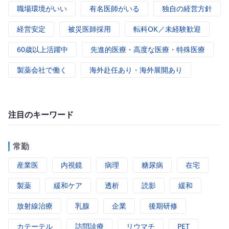
職場環境がいい
有名医師がいる
独自の経営方針
経営安定
被災医師採用
転科OK／未経験歓迎
60歳以上活躍中
先進的医療・高度な医療・特殊医療
製薬会社で働く
海外赴任あり・海外展開あり
注目のキーワード
常勤
産業医
内視鏡
病理
糖尿病
在宅
製薬
緩和ケア
透析
読影
緩和
放射線治療
乳腺
企業
後期研修
カテーテル
訪問診療
リウマチ
PET