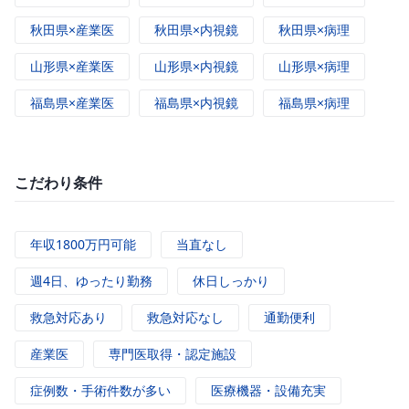
秋田県×産業医
秋田県×内視鏡
秋田県×病理
山形県×産業医
山形県×内視鏡
山形県×病理
福島県×産業医
福島県×内視鏡
福島県×病理
こだわり条件
年収1800万円可能
当直なし
週4日、ゆったり勤務
休日しっかり
救急対応あり
救急対応なし
通勤便利
産業医
専門医取得・認定施設
症例数・手術件数が多い
医療機器・設備充実