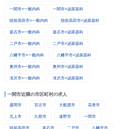
一関市×一般内科
一関市×泌尿器科
陸前高田市×一般内科
陸前高田市×泌尿器科
釜石市×一般内科
釜石市×泌尿器科
二戸市×一般内科
二戸市×泌尿器科
八幡平市×一般内科
八幡平市×泌尿器科
奥州市×一般内科
奥州市×泌尿器科
滝沢市×一般内科
滝沢市×泌尿器科
一関市近隣の市区町村の求人
盛岡市
宮古市
大船渡市
花巻市
北上市
久慈市
遠野市
一関市
陸前高田市
釜石市
二戸市
八幡平市