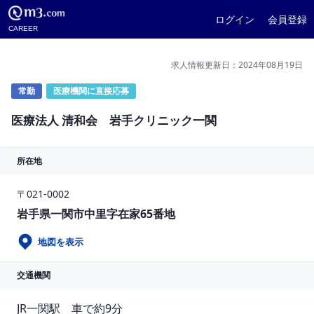
ログイン
会員登録
CAREER
求人情報更新日：2024年08月19日
常勤
医療機関に直接応募
医療法人 清和会 岩手クリニック一関
所在地
〒021-0002
岩手県一関市中里字在家65番地
地図を表示
交通機関
JR一関駅　車で約9分