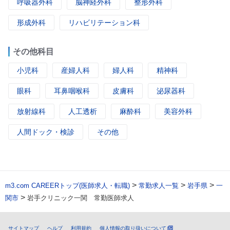
呼吸器外科
脳神経外科
整形外科
形成外科
リハビリテーション科
その他科目
小児科
産婦人科
婦人科
精神科
眼科
耳鼻咽喉科
皮膚科
泌尿器科
放射線科
人工透析
麻酔科
美容外科
人間ドック・検診
その他
>
>
>
m3.com CAREERトップ(医師求人・転職)
常勤求人一覧
岩手県
一
>
関市
岩手クリニック一関 常勤医師求人
サイトマップ
ヘルプ
利用規約
個人情報の取り扱いについて