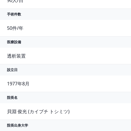
90人/日
手術件数
50件/年
医療設備
透析装置
設立日
1977年8月
院長名
貝淵 俊光 (カイブチ トシミツ)
院長出身大学