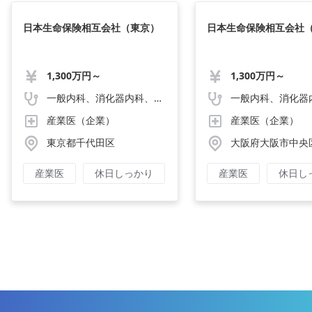
日本生命保険相互会社（東京）
日本生命保険相互会社
1,300万円～
1,300万円～
一般内科、消化器内科、循環器内科、呼吸器内科、血液内科、心療内科、脳神経内科、内分泌内科、老人内科、一般外科、消化器外科、心臓外科、呼吸器外科、脳神経外科、整形外科、形成外科、リハビリテーション科、小児科、産婦人科、婦人科、精神科、眼科、耳鼻咽喉科、皮膚科、泌尿器科、放射線科、人工透析、麻酔科、美容外科、人間ドック・検診、その他
産業医（企業）
産業医（企業）
東京都千代田区
大阪府大阪市中央
産業医
休日しっかり
産業医
休日し