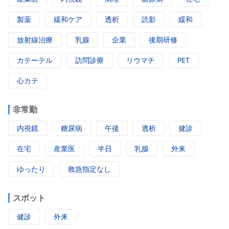
製薬
緩和ケア
透析
読影
緩和
放射線治療
乳腺
企業
後期研修
カテーテル
訪問診療
リウマチ
PET
心カテ
非常勤
内視鏡
糖尿病
午後
透析
健診
在宅
産業医
半日
乳腺
外来
ゆったり
救急指定なし
スポット
健診
外来