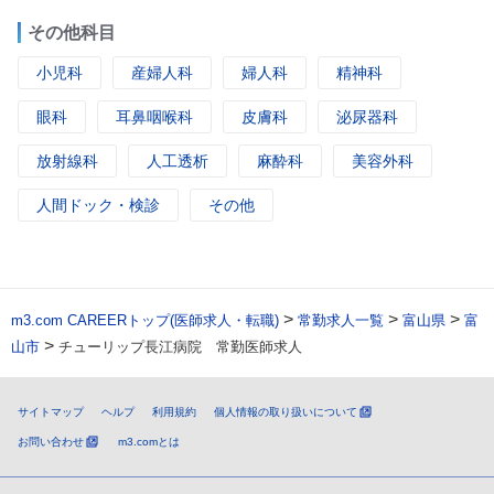
その他科目
小児科
産婦人科
婦人科
精神科
眼科
耳鼻咽喉科
皮膚科
泌尿器科
放射線科
人工透析
麻酔科
美容外科
人間ドック・検診
その他
>
>
>
m3.com CAREERトップ(医師求人・転職)
常勤求人一覧
富山県
富
>
山市
チューリップ長江病院 常勤医師求人
サイトマップ
ヘルプ
利用規約
個人情報の取り扱いについて
お問い合わせ
m3.comとは