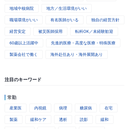
地域中核病院
地方／生活環境がいい
職場環境がいい
有名医師がいる
独自の経営方針
経営安定
被災医師採用
転科OK／未経験歓迎
60歳以上活躍中
先進的医療・高度な医療・特殊医療
製薬会社で働く
海外赴任あり・海外展開あり
注目のキーワード
常勤
産業医
内視鏡
病理
糖尿病
在宅
製薬
緩和ケア
透析
読影
緩和