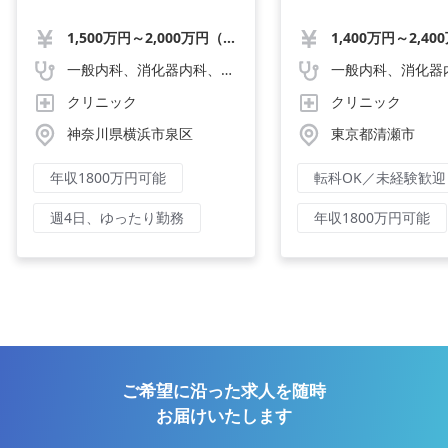
1,500万円～2,000万円（応相談）
1,400万円～2,40
一般内科、消化器内科、循環器内科、呼吸器内科、血液内科、心療内科、脳神経内科、内分泌内科、老人内科、一般外科、消化器外科、心臓外科、呼吸器外科、脳神経外科、整形外科、形成外科、リハビリテーション科、小児科、産婦人科、婦人科、精神科、眼科、耳鼻咽喉科、皮膚科、泌尿器科、放射線科、人工透析、麻酔科、美容外科、人間ドック・検診、その他
クリニック
クリニック
神奈川県横浜市泉区
東京都清瀬市
年収1800万円可能
転科OK／未経験歓迎
週4日、ゆったり勤務
年収1800万円可能
ご希望に沿った求人を随時
お届けいたします