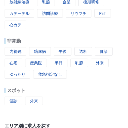
放射線治療
乳腺
企業
後期研修
カテーテル
訪問診療
リウマチ
PET
心カテ
非常勤
内視鏡
糖尿病
午後
透析
健診
在宅
産業医
半日
乳腺
外来
ゆったり
救急指定なし
スポット
健診
外来
エリア別に求人を探す