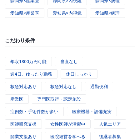
静岡県×産業医
静岡県×内視鏡
静岡県×病理
愛知県×産業医
愛知県×内視鏡
愛知県×病理
こだわり条件
年収1800万円可能
当直なし
週4日、ゆったり勤務
休日しっかり
救急対応あり
救急対応なし
通勤便利
産業医
専門医取得・認定施設
症例数・手術件数が多い
医療機器・設備充実
医師研究支援
女性医師が活躍中
人気エリア
開業支援あり
医院経営を学べる
後継者募集