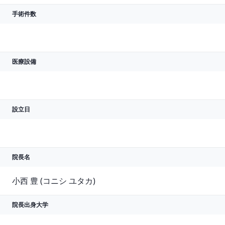
手術件数
医療設備
設立日
院長名
小西 豊 (コニシ ユタカ)
院長出身大学