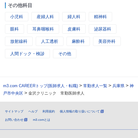
その他科目
小児科
産婦人科
婦人科
精神科
眼科
耳鼻咽喉科
皮膚科
泌尿器科
放射線科
人工透析
麻酔科
美容外科
人間ドック・検診
その他
>
>
>
m3.com CAREERトップ(医師求人・転職)
常勤求人一覧
兵庫県
神
>
戸市中央区
金沢クリニック 常勤医師求人
サイトマップ
ヘルプ
利用規約
個人情報の取り扱いについて
お問い合わせ
m3.comとは