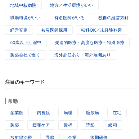
地域中核病院
地方／生活環境がいい
職場環境がいい
有名医師がいる
独自の経営方針
経営安定
被災医師採用
転科OK／未経験歓迎
60歳以上活躍中
先進的医療・高度な医療・特殊医療
製薬会社で働く
海外赴任あり・海外展開あり
注目のキーワード
常勤
産業医
内視鏡
病理
糖尿病
在宅
製薬
緩和ケア
透析
読影
緩和
放射線治療
乳腺
企業
後期研修