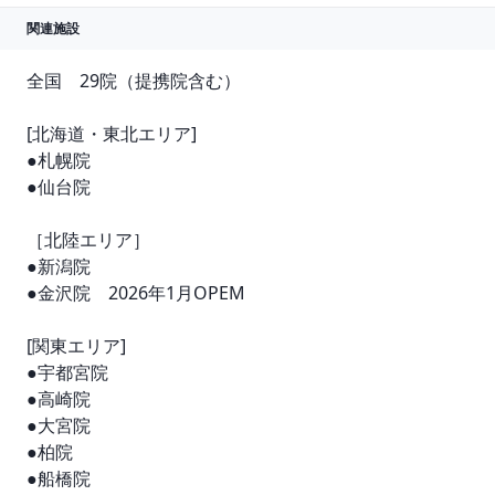
関連施設
全国　29院（提携院含む）

[北海道・東北エリア]

●札幌院

●仙台院

［北陸エリア］

●新潟院　

●金沢院　2026年1月OPEM

[関東エリア]

●宇都宮院

●高崎院

●大宮院

●柏院

●船橋院
