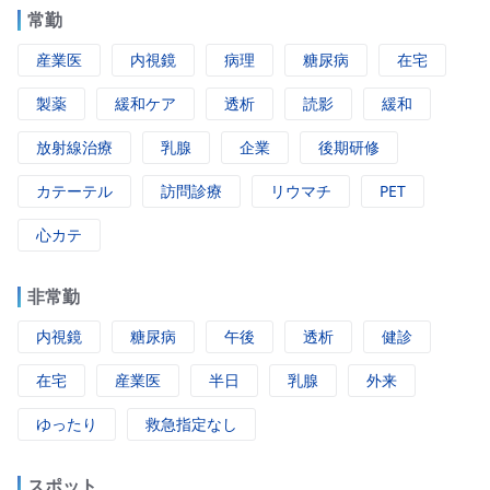
常勤
産業医
内視鏡
病理
糖尿病
在宅
製薬
緩和ケア
透析
読影
緩和
放射線治療
乳腺
企業
後期研修
カテーテル
訪問診療
リウマチ
PET
心カテ
非常勤
内視鏡
糖尿病
午後
透析
健診
在宅
産業医
半日
乳腺
外来
ゆったり
救急指定なし
スポット