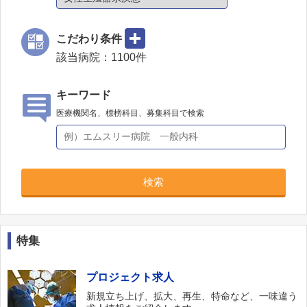
明芳外科リハビリテーション病院
アネックス湊川ホスピタル
こだわり条件
神戸医療福祉センターにこにこハウス
該当病院：
1100
件
新須磨リハビリテーション病院
西記念ポートアイランドリハビリテーション病
キーワード
院
医療機関名、標榜科目、募集科目で検索
本山リハビリテーション病院
雄岡病院
パルモア病院
検索
須磨浦病院
神戸・がんクリニック
小島外科
特集
林山クリニック
プロジェクト求人
神港園診療所
新規立ち上げ、拡大、再生、特命など、一味違う
西北クリニック