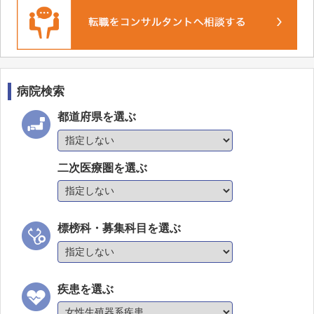
松田病院
有泉病院
神戸博愛病院
新生病院
病院検索
明芳病院
都道府県を選ぶ
関西青少年サナトリューム
神出病院
二次医療圏を選ぶ
協和病院
久野病院
伊川谷北病院
標榜科・募集科目を選ぶ
神戸白鷺病院
垂水病院
疾患を選ぶ
広野高原病院