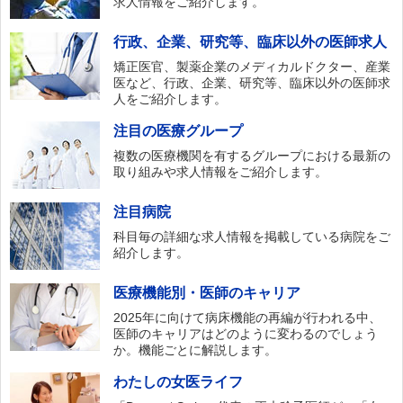
求人情報をご紹介します。
荻原記念病院
行政、企業、研究等、臨床以外の医師求人
新国内科医院
矯正医官、製薬企業のメディカルドクター、産業
医など、行政、企業、研究等、臨床以外の医師求
久保みずきレディースクリニック菅原記念診療
人をご紹介します。
所
順天健診クリニック
注目の医療グループ
複数の医療機関を有するグループにおける最新の
岡本クリニック
取り組みや求人情報をご紹介します。
神戸大学医学部附属病院国際がん医療・研究セ
ンター
注目病院
神戸市立神戸アイセンター病院
科目毎の詳細な求人情報を掲載している病院をご
紹介します。
恒生かのこ病院
順心神戸病院
医療機能別・医師のキャリア
2025年に向けて病床機能の再編が行われる中、
神戸医療福祉センターひだまり
医師のキャリアはどのように変わるのでしょう
サポートハウス ココロネ住吉
か。機能ごとに解説します。
西神すみれクリニック
わたしの女医ライフ