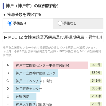
神戸（神戸市）
の症例数内訳
疾患分類を選択する
手術あり
手術なし
神戸市立医療センター中央市民病院
が公開している疾患のみ選択できます。
（出典：令和4年度 診療報酬調査専門組織・DPC評価分科会 MDC別医療機関
別件数）
920件
A
神戸市立医療センター中央市民病院
559件
B
神戸市立西神戸医療センター
341件
C
神戸アドベンチスト病院
336件
D
神戸医療センター
294件
E
佐野病院
290件
F
神戸大学医学部附属病院