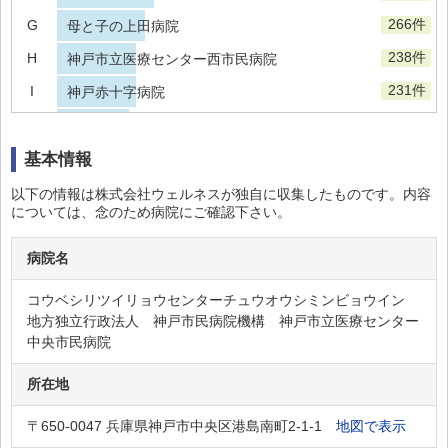
266件
G
母と子の上田病院
238件
H
神戸市立医療センター西市民病院
231件
I
神戸赤十字病院
220件
J
済生会 兵庫県病院
125件
K
基本情報
新須磨病院
112件
L
なでしこレディースホスピタル
以下の情報は株式会社ウェルネスが独自に収集したものです。内容
については、念のため病院にご確認下さい。
72件
M
兵庫県立こども病院
45件
N
神戸徳洲会病院
病院名
40件
O
神戸中央病院
コウベシリツイリョウセンターチュウオウシミンビョウイン
地方独立行政法人 神戸市民病院機構 神戸市立医療センター
住吉川病院
中央市民病院
六甲アイランド甲南病院
所在地
田所病院
小原病院
〒650-0047 兵庫県神戸市中央区港島南町2-1-1
地図で表示