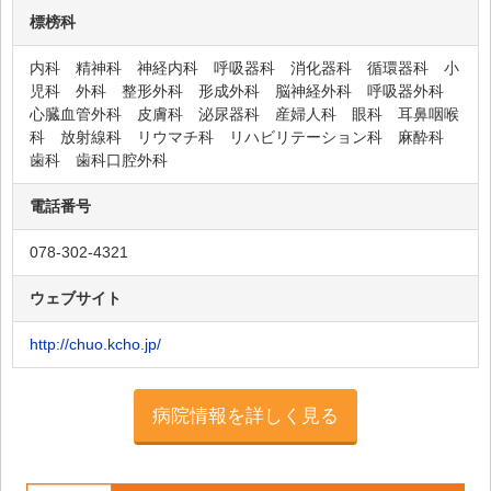
湊の杜病院
標榜科
井上病院
内科 精神科 神経内科 呼吸器科 消化器科 循環器科 小
湊川病院
児科 外科 整形外科 形成外科 脳神経外科 呼吸器外科
心臓血管外科 皮膚科 泌尿器科 産婦人科 眼科 耳鼻咽喉
適寿リハビリテーション病院
科 放射線科 リウマチ科 リハビリテーション科 麻酔科
丸山病院
歯科 歯科口腔外科
須磨裕厚病院
電話番号
八十嶋病院
078-302-4321
有馬温泉病院
ありまこうげんホスピタル
ウェブサイト
大池病院
http://chuo.kcho.jp/
春日病院
兵庫県立ひょうごこころの医療センター
病院情報を詳しく見る
神戸リハビリテーション病院
向陽病院