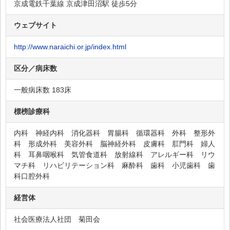
京成電鉄千葉線 京成津田沼駅 徒歩5分
ウェブサイト
http://www.naraichi.or.jp/index.html
区分／病床数
一般病床数 183床
標榜診療科
内科 神経内科 消化器科 胃腸科 循環器科 外科 整形外
科 形成外科 美容外科 脳神経外科 皮膚科 肛門科 婦人
科 耳鼻咽喉科 気管食道科 放射線科 アレルギー科 リウ
マチ科 リハビリテーション科 麻酔科 歯科 小児歯科 歯
科口腔外科
経営体
社会医療法人社団 菊田会