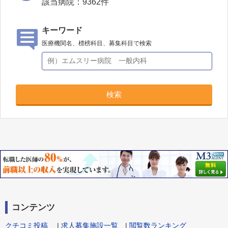
該当病院：
9362
件
キーワード
医療機関名、標榜科目、募集科目で検索
検索
コンテンツ
クチコミ投稿
|
求人募集施設一覧
|
閲覧数ランキング