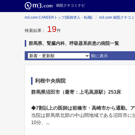
病院クチコミナビ
m3.com CAREERトップ(医師求人・転職)
m3.com 病院クチコ
19
検索結果：
件
群馬県、腎臓内科、呼吸器系疾患の病院一覧
順に表示
利根中央病院
群馬県沼田市（最寄：上毛高原駅）253床
◆7割以上の医師は前橋市・高崎市から通勤。
当院は群馬県北部の中山間地域である沼田市に位
10分、...