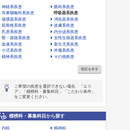
神経系疾患
眼科系疾患
耳鼻咽喉科系疾患
呼吸器系疾患
循環器系疾患
消化器系疾患
筋骨格系疾患
皮膚系疾患
乳房系疾患
内分泌系疾患
腎・尿路系疾患
女性生殖器系疾患
血液系疾患
新生児系疾患
小児系疾患
外傷系疾患
精神系疾患
その他疾患
指定を外す
ご希望の疾患を選択できない場合、「エリ
ア」「標榜科・募集科目」「こだわり条件」
をご変更ください。
標榜科・募集科目から探す
内科
精神科