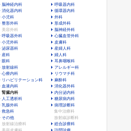
脳神経内科
呼吸器内科
消化器内科
循環器内科
小児科
外科
整形外科
形成外科
美容外科
脳神経外科
呼吸器外科
心臓血管外科
小児外科
皮膚科
泌尿器科
産婦人科
産科
婦人科
眼科
耳鼻咽喉科
放射線科
アレルギー科
心療内科
リウマチ科
リハビリテーション科
麻酔科
血液内科
消化器外科
腎臓内科
内分泌内科
人工透析科
糖尿病内科
乳腺外科
病理診断科
救急科
集中治療科
その他
放射線診断科
放射線治療科
総合診療科
美容皮膚科
訪問診療