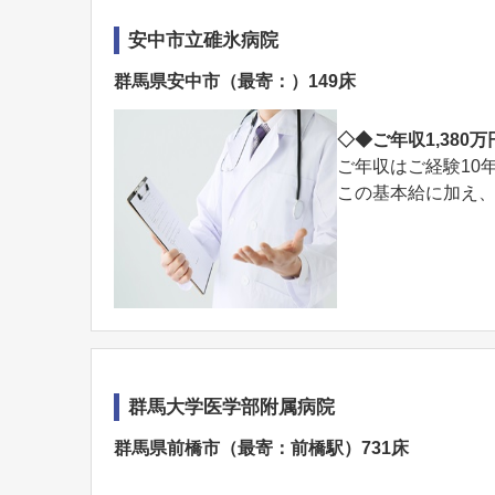
安中市立碓氷病院
群馬県安中市（最寄：）149床
◇◆ご年収1,380
ご年収はご経験10
この基本給に加え、
群馬大学医学部附属病院
群馬県前橋市（最寄：前橋駅）731床