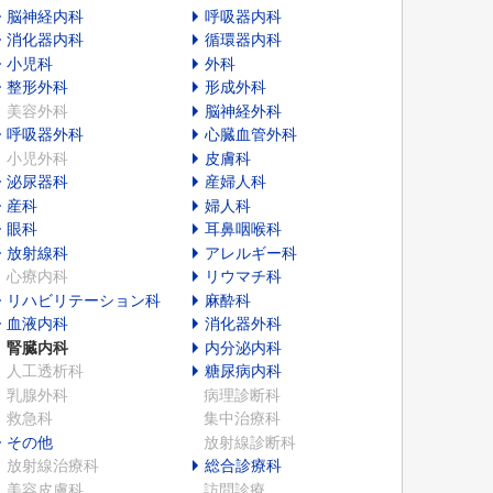
脳神経内科
呼吸器内科
消化器内科
循環器内科
小児科
外科
整形外科
形成外科
美容外科
脳神経外科
呼吸器外科
心臓血管外科
小児外科
皮膚科
泌尿器科
産婦人科
産科
婦人科
眼科
耳鼻咽喉科
放射線科
アレルギー科
心療内科
リウマチ科
リハビリテーション科
麻酔科
血液内科
消化器外科
腎臓内科
内分泌内科
人工透析科
糖尿病内科
乳腺外科
病理診断科
救急科
集中治療科
その他
放射線診断科
放射線治療科
総合診療科
美容皮膚科
訪問診療