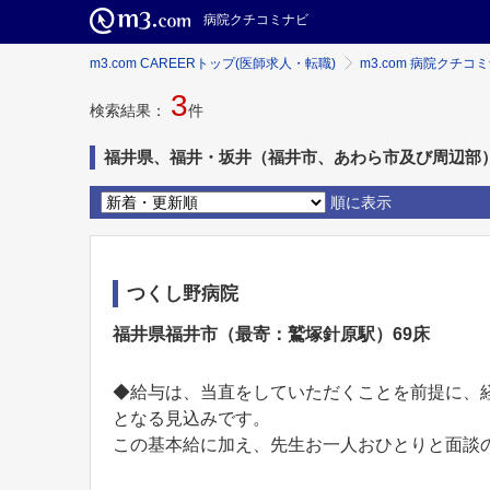
病院クチコミナビ
m3.com CAREERトップ(医師求人・転職)
m3.com 病院クチコ
3
検索結果：
件
福井県、福井・坂井（福井市、あわら市及び周辺部
順に表示
つくし野病院
福井県福井市（最寄：鷲塚針原駅）69床
◆給与は、当直をしていただくことを前提に、経験
となる見込みです。
この基本給に加え、先生お一人おひとりと面談の