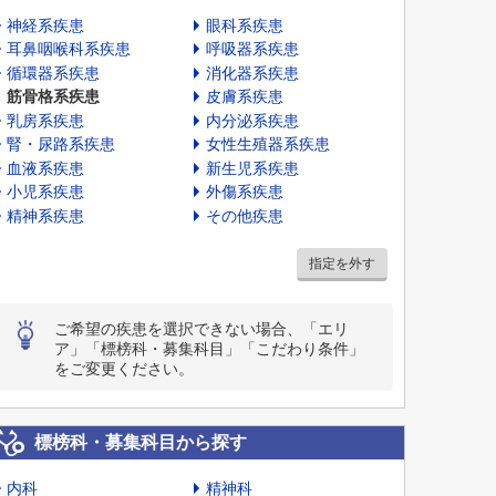
神経系疾患
眼科系疾患
耳鼻咽喉科系疾患
呼吸器系疾患
循環器系疾患
消化器系疾患
筋骨格系疾患
皮膚系疾患
乳房系疾患
内分泌系疾患
腎・尿路系疾患
女性生殖器系疾患
血液系疾患
新生児系疾患
小児系疾患
外傷系疾患
精神系疾患
その他疾患
指定を外す
ご希望の疾患を選択できない場合、「エリ
ア」「標榜科・募集科目」「こだわり条件」
をご変更ください。
標榜科・募集科目から探す
内科
精神科