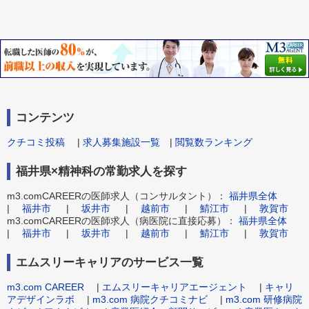
コンテンツ
クチコミ投稿
|
求人募集施設一覧
|
閲覧数ランキング
福井県×精神科の常勤求人を探す
m3.comCAREERの医師求人（コンサルタント）：
福井県全体
|
福井市
|
坂井市
|
越前市
|
鯖江市
|
敦賀市
m3.comCAREERの医師求人（病医院に直接応募）：
福井県全体
|
福井市
|
坂井市
|
越前市
|
鯖江市
|
敦賀市
エムスリーキャリアのサービス一覧
m3.com CAREER
|
エムスリーキャリアエージェント
|
キャリ
アデザインラボ
|
m3.com 病院クチコミナビ
|
m3.com 研修病院