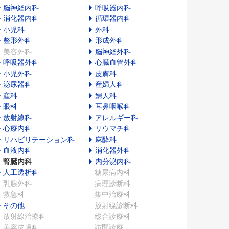
脳神経内科
呼吸器内科
消化器内科
循環器内科
小児科
外科
整形外科
形成外科
美容外科
脳神経外科
呼吸器外科
心臓血管外科
小児外科
皮膚科
泌尿器科
産婦人科
産科
婦人科
眼科
耳鼻咽喉科
放射線科
アレルギー科
心療内科
リウマチ科
リハビリテーション科
麻酔科
血液内科
消化器外科
腎臓内科
内分泌内科
人工透析科
糖尿病内科
乳腺外科
病理診断科
救急科
集中治療科
その他
放射線診断科
放射線治療科
総合診療科
美容皮膚科
訪問診療