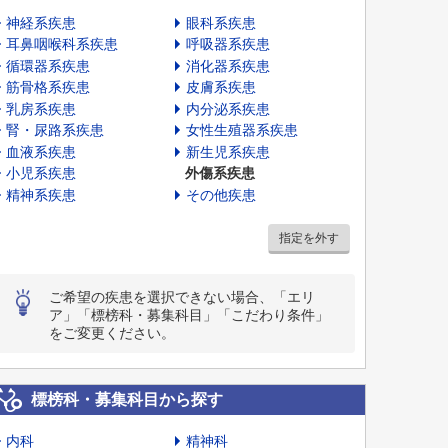
神経系疾患
眼科系疾患
耳鼻咽喉科系疾患
呼吸器系疾患
循環器系疾患
消化器系疾患
筋骨格系疾患
皮膚系疾患
乳房系疾患
内分泌系疾患
腎・尿路系疾患
女性生殖器系疾患
血液系疾患
新生児系疾患
小児系疾患
外傷系疾患
精神系疾患
その他疾患
指定を外す
ご希望の疾患を選択できない場合、「エリ
ア」「標榜科・募集科目」「こだわり条件」
をご変更ください。
標榜科・募集科目から探す
内科
精神科