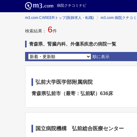
病院クチコミナビ
m3.com CAREERトップ(医師求人・転職)
m3.com 病院クチコ
6
検索結果：
件
青森県、腎臓内科、外傷系疾患の病院一覧
順に表示
弘前大学医学部附属病院
青森県弘前市（最寄：弘前駅）636床
国立病院機構 弘前総合医療センター