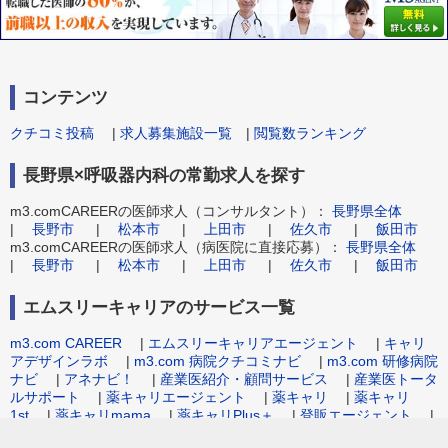
コンテンツ
クチコミ投稿
|
求人募集施設一覧
|
閲覧数ランキング
長野県×呼吸器内科の常勤求人を探す
m3.comCAREERの医師求人（コンサルタント）：
長野県全体
|
長野市
|
松本市
|
上田市
|
佐久市
|
飯田市
m3.comCAREERの医師求人（病医院に直接応募）：
長野県全体
|
長野市
|
松本市
|
上田市
|
佐久市
|
飯田市
エムスリーキャリアのサービス一覧
m3.com CAREER
|
エムスリーキャリアエージェント
|
キャリ
アデザインラボ
|
m3.com 病院クチコミナビ
|
m3.com 研修病院
ナビ
|
アネナビ！
|
産業医紹介・顧問サービス
|
産業医トータ
ルサポート
|
薬キャリエージェント
|
薬キャリ
|
薬キャリ
1st
|
薬キャリmama
|
薬キャリPlus＋
|
登販エージェント
|
病院事務職求人.com