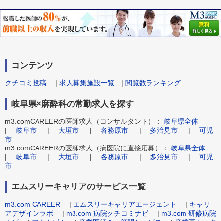
コンテンツ
クチコミ投稿
|
求人募集施設一覧
|
閲覧数ランキング
岐阜県×麻酔科の常勤求人を探す
m3.comCAREERの医師求人（コンサルタント）：
岐阜県全体
|
岐阜市
|
大垣市
|
各務原市
|
多治見市
|
可児
市
m3.comCAREERの医師求人（病医院に直接応募）：
岐阜県全体
|
岐阜市
|
大垣市
|
各務原市
|
多治見市
|
可児
市
エムスリーキャリアのサービス一覧
m3.com CAREER
|
エムスリーキャリアエージェント
|
キャリ
アデザインラボ
|
m3.com 病院クチコミナビ
|
m3.com 研修病院