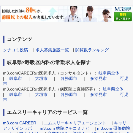
コンテンツ
クチコミ投稿
|
求人募集施設一覧
|
閲覧数ランキング
岐阜県×呼吸器内科の常勤求人を探す
m3.comCAREERの医師求人（コンサルタント）：
岐阜県全体
|
岐阜市
|
大垣市
|
各務原市
|
多治見市
|
可児
市
m3.comCAREERの医師求人（病医院に直接応募）：
岐阜県全体
|
岐阜市
|
大垣市
|
各務原市
|
多治見市
|
可児
市
エムスリーキャリアのサービス一覧
m3.com CAREER
|
エムスリーキャリアエージェント
|
キャリ
アデザインラボ
|
m3.com 病院クチコミナビ
|
m3.com 研修病院