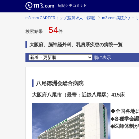
病院クチコミナビ
m3.com CAREERトップ(医師求人・転職)
m3.com 病院クチコ
54
検索結果：
件
大阪府、脳神経外科、乳房系疾患の病院一覧
順に表示
八尾徳洲会総合病院
大阪府八尾市（最寄：近鉄八尾駅）415床
◆全国各地
◆各種学会
◆医師体制が