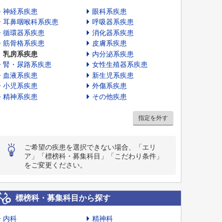
神経系疾患
眼科系疾患
耳鼻咽喉科系疾患
呼吸器系疾患
循環器系疾患
消化器系疾患
筋骨格系疾患
皮膚系疾患
乳房系疾患
内分泌系疾患
腎・尿路系疾患
女性生殖器系疾患
血液系疾患
新生児系疾患
小児系疾患
外傷系疾患
精神系疾患
その他疾患
指定を外す
ご希望の疾患を選択できない場合、「エリ
ア」「標榜科・募集科目」「こだわり条件」
をご変更ください。
標榜科・募集科目から探す
内科
精神科