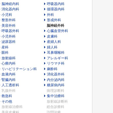
脳神経内科
呼吸器内科
消化器内科
循環器内科
小児科
外科
整形外科
形成外科
美容外科
脳神経外科
呼吸器外科
心臓血管外科
小児外科
皮膚科
泌尿器科
産婦人科
産科
婦人科
眼科
耳鼻咽喉科
放射線科
アレルギー科
心療内科
リウマチ科
リハビリテーション科
麻酔科
血液内科
消化器外科
腎臓内科
内分泌内科
人工透析科
糖尿病内科
乳腺外科
病理診断科
救急科
集中治療科
その他
放射線診断科
放射線治療科
総合診療科
美容皮膚科
訪問診療