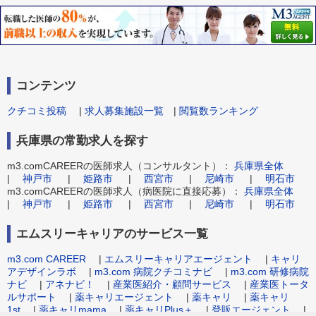
コンテンツ
クチコミ投稿
|
求人募集施設一覧
|
閲覧数ランキング
兵庫県の常勤求人を探す
m3.comCAREERの医師求人（コンサルタント）：
兵庫県全体
|
神戸市
|
姫路市
|
西宮市
|
尼崎市
|
明石市
m3.comCAREERの医師求人（病医院に直接応募）：
兵庫県全体
|
神戸市
|
姫路市
|
西宮市
|
尼崎市
|
明石市
エムスリーキャリアのサービス一覧
m3.com CAREER
|
エムスリーキャリアエージェント
|
キャリ
アデザインラボ
|
m3.com 病院クチコミナビ
|
m3.com 研修病院
ナビ
|
アネナビ！
|
産業医紹介・顧問サービス
|
産業医トータ
ルサポート
|
薬キャリエージェント
|
薬キャリ
|
薬キャリ
1st
|
薬キャリmama
|
薬キャリPlus＋
|
登販エージェント
|