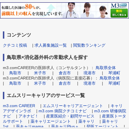
コンテンツ
クチコミ投稿
|
求人募集施設一覧
|
閲覧数ランキング
鳥取県×消化器外科の常勤求人を探す
m3.comCAREERの医師求人（コンサルタント）：
鳥取県全体
|
鳥取市
|
米子市
|
倉吉市
|
境港市
|
琴浦町
m3.comCAREERの医師求人（病医院に直接応募）：
鳥取県全体
|
鳥取市
|
米子市
|
倉吉市
|
境港市
|
琴浦町
エムスリーキャリアのサービス一覧
m3.com CAREER
|
エムスリーキャリアエージェント
|
キャリ
アデザインラボ
|
m3.com 病院クチコミナビ
|
m3.com 研修病院
ナビ
|
アネナビ！
|
産業医紹介・顧問サービス
|
産業医トータ
ルサポート
|
薬キャリエージェント
|
薬キャリ
|
薬キャリ
1st
|
薬キャリmama
|
薬キャリPlus＋
|
登販エージェント
|