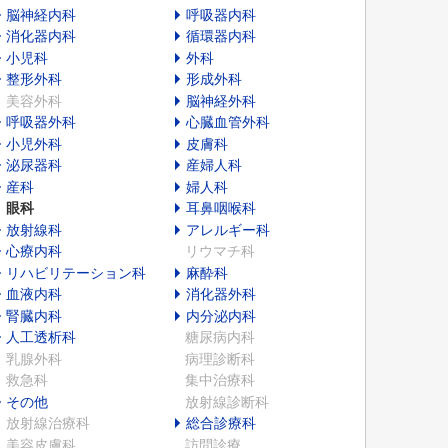
脳神経内科
呼吸器内科
消化器内科
循環器内科
小児科
外科
整形外科
形成外科
美容外科
脳神経外科
呼吸器外科
心臓血管外科
小児外科
皮膚科
泌尿器科
産婦人科
産科
婦人科
眼科
耳鼻咽喉科
放射線科
アレルギー科
心療内科
リウマチ科
リハビリテーション科
麻酔科
血液内科
消化器外科
腎臓内科
内分泌内科
人工透析科
糖尿病内科
乳腺外科
病理診断科
救急科
集中治療科
その他
放射線診断科
放射線治療科
総合診療科
美容皮膚科
訪問診療