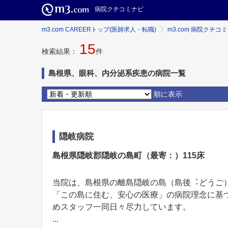
病院クチコミナビ
m3.com CAREERトップ(医師求人・転職)
m3.com 病院クチコ
15
検索結果：
件
島根県、眼科、内分泌系疾患の病院一覧
順に表示
隠岐病院
島根県隠岐郡隠岐の島町（最寄：）115床
当院は、島根県の離島隠岐の島（島後︓どうご
「この島に住む、安⼼の医療」の病院理念に基
めスタッフ⼀同⽇々尽⼒しています。
...