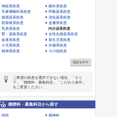
神経系疾患
眼科系疾患
耳鼻咽喉科系疾患
呼吸器系疾患
循環器系疾患
消化器系疾患
筋骨格系疾患
皮膚系疾患
乳房系疾患
内分泌系疾患
腎・尿路系疾患
女性生殖器系疾患
血液系疾患
新生児系疾患
小児系疾患
外傷系疾患
精神系疾患
その他疾患
指定を外す
ご希望の疾患を選択できない場合、「エリ
ア」「標榜科・募集科目」「こだわり条件」
をご変更ください。
標榜科・募集科目から探す
内科
精神科