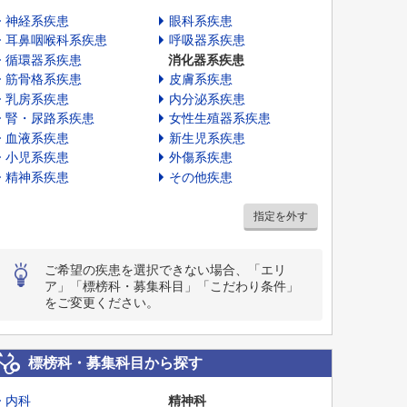
神経系疾患
眼科系疾患
耳鼻咽喉科系疾患
呼吸器系疾患
循環器系疾患
消化器系疾患
筋骨格系疾患
皮膚系疾患
乳房系疾患
内分泌系疾患
腎・尿路系疾患
女性生殖器系疾患
血液系疾患
新生児系疾患
小児系疾患
外傷系疾患
精神系疾患
その他疾患
指定を外す
ご希望の疾患を選択できない場合、「エリ
ア」「標榜科・募集科目」「こだわり条件」
をご変更ください。
標榜科・募集科目から探す
内科
精神科