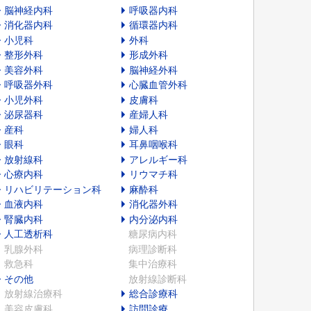
脳神経内科
呼吸器内科
消化器内科
循環器内科
小児科
外科
整形外科
形成外科
美容外科
脳神経外科
呼吸器外科
心臓血管外科
小児外科
皮膚科
泌尿器科
産婦人科
産科
婦人科
眼科
耳鼻咽喉科
放射線科
アレルギー科
心療内科
リウマチ科
リハビリテーション科
麻酔科
血液内科
消化器外科
腎臓内科
内分泌内科
人工透析科
糖尿病内科
乳腺外科
病理診断科
救急科
集中治療科
その他
放射線診断科
放射線治療科
総合診療科
美容皮膚科
訪問診療