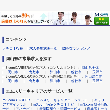
コンテンツ
クチコミ投稿
|
求人募集施設一覧
|
閲覧数ランキング
岡山県の常勤求人を探す
m3.comCAREERの医師求人（コンサルタント）：
岡山県全体
|
岡山市
|
倉敷市
|
津山市
|
総社市
|
玉野市
m3.comCAREERの医師求人（病医院に直接応募）：
岡山県全体
|
岡山市
|
倉敷市
|
津山市
|
総社市
|
玉野市
エムスリーキャリアのサービス一覧
m3.com CAREER
|
エムスリーキャリアエージェント
|
キャリ
アデザインラボ
|
m3.com 病院クチコミナビ
|
m3.com 研修病院
ナビ
|
アネナビ！
|
産業医紹介・顧問サービス
|
産業医トータ