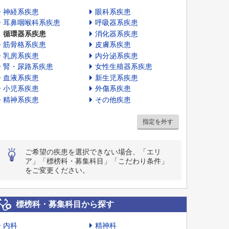
神経系疾患
眼科系疾患
耳鼻咽喉科系疾患
呼吸器系疾患
循環器系疾患
消化器系疾患
筋骨格系疾患
皮膚系疾患
乳房系疾患
内分泌系疾患
腎・尿路系疾患
女性生殖器系疾患
血液系疾患
新生児系疾患
小児系疾患
外傷系疾患
精神系疾患
その他疾患
指定を外す
ご希望の疾患を選択できない場合、「エリ
ア」「標榜科・募集科目」「こだわり条件」
をご変更ください。
標榜科・募集科目から探す
内科
精神科