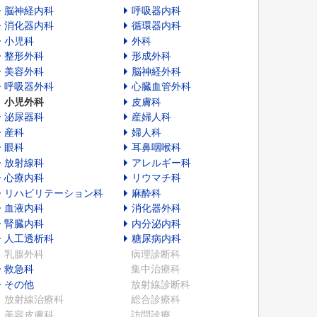
脳神経内科
呼吸器内科
消化器内科
循環器内科
小児科
外科
整形外科
形成外科
美容外科
脳神経外科
呼吸器外科
心臓血管外科
小児外科
皮膚科
泌尿器科
産婦人科
産科
婦人科
眼科
耳鼻咽喉科
放射線科
アレルギー科
心療内科
リウマチ科
リハビリテーション科
麻酔科
血液内科
消化器外科
腎臓内科
内分泌内科
人工透析科
糖尿病内科
乳腺外科
病理診断科
救急科
集中治療科
その他
放射線診断科
放射線治療科
総合診療科
美容皮膚科
訪問診療