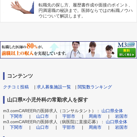
転職先の探し方、履歴書作成や面接のポイント、
円満退職の秘訣まで。医師ならではの転職ノウハ
ウについて解説します。
コンテンツ
クチコミ投稿
|
求人募集施設一覧
|
閲覧数ランキング
山口県×小児外科の常勤求人を探す
m3.comCAREERの医師求人（コンサルタント）：
山口県全体
|
下関市
|
山口市
|
宇部市
|
周南市
|
岩国市
m3.comCAREERの医師求人（病医院に直接応募）：
山口県全体
|
下関市
|
山口市
|
宇部市
|
周南市
|
岩国市