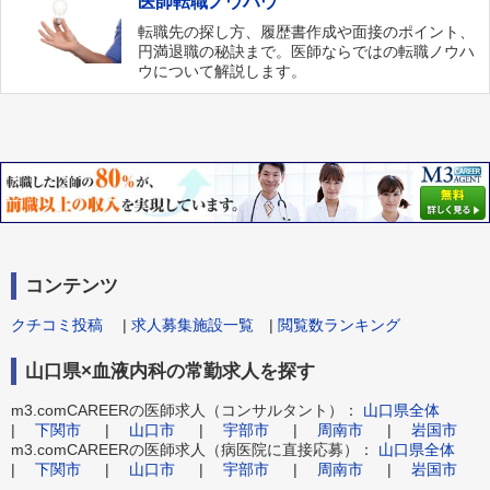
医師転職ノウハウ
転職先の探し方、履歴書作成や面接のポイント、
円満退職の秘訣まで。医師ならではの転職ノウハ
ウについて解説します。
コンテンツ
クチコミ投稿
|
求人募集施設一覧
|
閲覧数ランキング
山口県×血液内科の常勤求人を探す
m3.comCAREERの医師求人（コンサルタント）：
山口県全体
|
下関市
|
山口市
|
宇部市
|
周南市
|
岩国市
m3.comCAREERの医師求人（病医院に直接応募）：
山口県全体
|
下関市
|
山口市
|
宇部市
|
周南市
|
岩国市