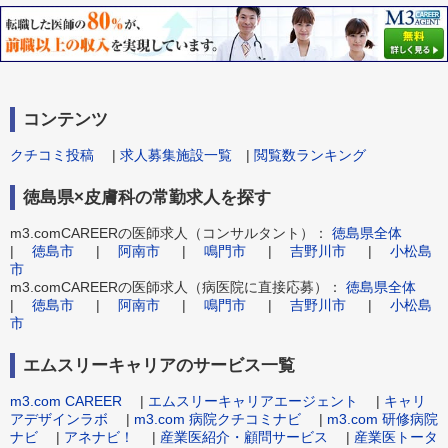
コンテンツ
クチコミ投稿
|
求人募集施設一覧
|
閲覧数ランキング
徳島県×皮膚科の常勤求人を探す
m3.comCAREERの医師求人（コンサルタント）：
徳島県全体
|
徳島市
|
阿南市
|
鳴門市
|
吉野川市
|
小松島
市
m3.comCAREERの医師求人（病医院に直接応募）：
徳島県全体
|
徳島市
|
阿南市
|
鳴門市
|
吉野川市
|
小松島
市
エムスリーキャリアのサービス一覧
m3.com CAREER
|
エムスリーキャリアエージェント
|
キャリ
アデザインラボ
|
m3.com 病院クチコミナビ
|
m3.com 研修病院
ナビ
|
アネナビ！
|
産業医紹介・顧問サービス
|
産業医トータ