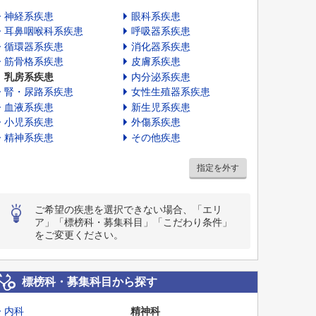
神経系疾患
眼科系疾患
耳鼻咽喉科系疾患
呼吸器系疾患
循環器系疾患
消化器系疾患
筋骨格系疾患
皮膚系疾患
乳房系疾患
内分泌系疾患
腎・尿路系疾患
女性生殖器系疾患
血液系疾患
新生児系疾患
小児系疾患
外傷系疾患
精神系疾患
その他疾患
指定を外す
ご希望の疾患を選択できない場合、「エリ
ア」「標榜科・募集科目」「こだわり条件」
をご変更ください。
標榜科・募集科目から探す
内科
精神科