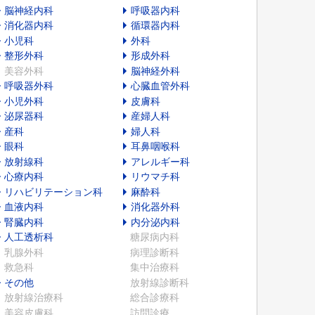
脳神経内科
呼吸器内科
消化器内科
循環器内科
小児科
外科
整形外科
形成外科
美容外科
脳神経外科
呼吸器外科
心臓血管外科
小児外科
皮膚科
泌尿器科
産婦人科
産科
婦人科
眼科
耳鼻咽喉科
放射線科
アレルギー科
心療内科
リウマチ科
リハビリテーション科
麻酔科
血液内科
消化器外科
腎臓内科
内分泌内科
人工透析科
糖尿病内科
乳腺外科
病理診断科
救急科
集中治療科
その他
放射線診断科
放射線治療科
総合診療科
美容皮膚科
訪問診療