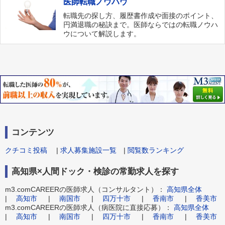
医師転職ノウハウ
転職先の探し方、履歴書作成や面接のポイント、
円満退職の秘訣まで。医師ならではの転職ノウハ
ウについて解説します。
コンテンツ
クチコミ投稿
|
求人募集施設一覧
|
閲覧数ランキング
高知県×人間ドック・検診の常勤求人を探す
m3.comCAREERの医師求人（コンサルタント）：
高知県全体
|
高知市
|
南国市
|
四万十市
|
香南市
|
香美市
m3.comCAREERの医師求人（病医院に直接応募）：
高知県全体
|
高知市
|
南国市
|
四万十市
|
香南市
|
香美市