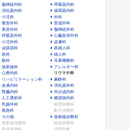
脳神経内科
呼吸器内科
消化器内科
循環器内科
小児科
外科
整形外科
形成外科
美容外科
脳神経外科
呼吸器外科
心臓血管外科
小児外科
皮膚科
泌尿器科
産婦人科
産科
婦人科
眼科
耳鼻咽喉科
放射線科
アレルギー科
心療内科
リウマチ科
リハビリテーション科
麻酔科
血液内科
消化器外科
腎臓内科
内分泌内科
人工透析科
糖尿病内科
乳腺外科
病理診断科
救急科
集中治療科
その他
放射線診断科
放射線治療科
総合診療科
美容皮膚科
訪問診療