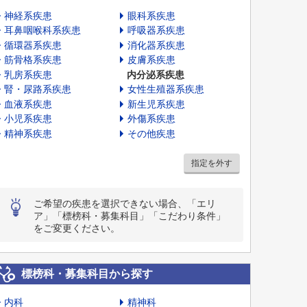
神経系疾患
眼科系疾患
耳鼻咽喉科系疾患
呼吸器系疾患
循環器系疾患
消化器系疾患
筋骨格系疾患
皮膚系疾患
乳房系疾患
内分泌系疾患
腎・尿路系疾患
女性生殖器系疾患
血液系疾患
新生児系疾患
小児系疾患
外傷系疾患
精神系疾患
その他疾患
指定を外す
ご希望の疾患を選択できない場合、「エリ
ア」「標榜科・募集科目」「こだわり条件」
をご変更ください。
標榜科・募集科目から探す
内科
精神科