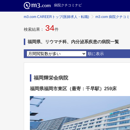
病院クチコミナビ
m3.com CAREERトップ(医師求人・転職)
m3.com 病院クチコ
34
検索結果：
件
福岡県、リウマチ科、内分泌系疾患の病院一覧
順に表示
福岡輝栄会病院
福岡県福岡市東区（最寄：千早駅）259床