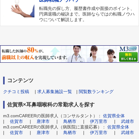
転職先の探し方、履歴書作成や面接のポイント、
円満退職の秘訣まで。医師ならではの転職ノウハ
ウについて解説します。
コンテンツ
クチコミ投稿
|
求人募集施設一覧
|
閲覧数ランキング
佐賀県×耳鼻咽喉科の常勤求人を探す
m3.comCAREERの医師求人（コンサルタント）：
佐賀県全体
|
佐賀市
|
唐津市
|
鳥栖市
|
伊万里市
|
武雄市
m3.comCAREERの医師求人（病医院に直接応募）：
佐賀県全体
|
佐賀市
|
唐津市
|
鳥栖市
|
伊万里市
|
武雄市