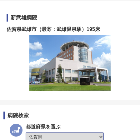
新武雄病院
佐賀県武雄市（最寄：武雄温泉駅）195床
病院検索
都道府県を選ぶ