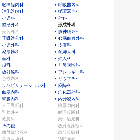
脳神経内科
呼吸器内科
消化器内科
循環器内科
小児科
外科
整形外科
形成外科
美容外科
脳神経外科
呼吸器外科
心臓血管外科
小児外科
皮膚科
泌尿器科
産婦人科
産科
婦人科
眼科
耳鼻咽喉科
放射線科
アレルギー科
心療内科
リウマチ科
リハビリテーション科
麻酔科
血液内科
消化器外科
腎臓内科
内分泌内科
人工透析科
糖尿病内科
乳腺外科
病理診断科
救急科
集中治療科
その他
放射線診断科
放射線治療科
総合診療科
美容皮膚科
訪問診療