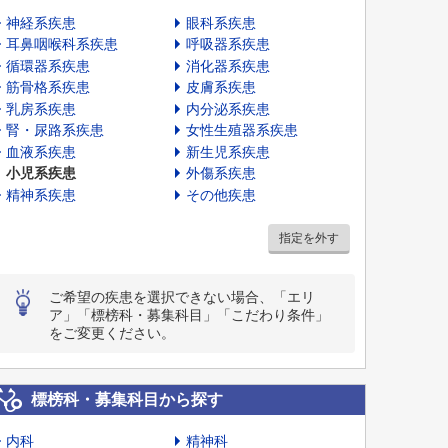
神経系疾患
眼科系疾患
耳鼻咽喉科系疾患
呼吸器系疾患
循環器系疾患
消化器系疾患
筋骨格系疾患
皮膚系疾患
乳房系疾患
内分泌系疾患
腎・尿路系疾患
女性生殖器系疾患
血液系疾患
新生児系疾患
小児系疾患
外傷系疾患
精神系疾患
その他疾患
指定を外す
ご希望の疾患を選択できない場合、「エリ
ア」「標榜科・募集科目」「こだわり条件」
をご変更ください。
標榜科・募集科目から探す
内科
精神科