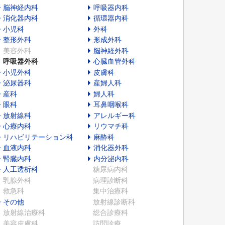
脳神経内科
呼吸器内科
消化器内科
循環器内科
小児科
外科
整形外科
形成外科
美容外科
脳神経外科
呼吸器外科
心臓血管外科
小児外科
皮膚科
泌尿器科
産婦人科
産科
婦人科
眼科
耳鼻咽喉科
放射線科
アレルギー科
心療内科
リウマチ科
リハビリテーション科
麻酔科
血液内科
消化器外科
腎臓内科
内分泌内科
人工透析科
糖尿病内科
乳腺外科
病理診断科
救急科
集中治療科
その他
放射線診断科
放射線治療科
総合診療科
美容皮膚科
訪問診療