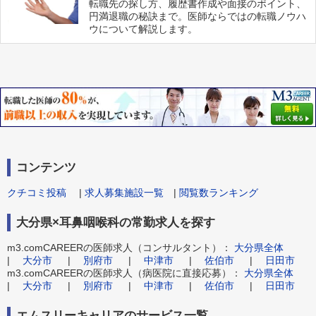
転職先の探し方、履歴書作成や面接のポイント、
円満退職の秘訣まで。医師ならではの転職ノウハ
ウについて解説します。
コンテンツ
クチコミ投稿
|
求人募集施設一覧
|
閲覧数ランキング
大分県×耳鼻咽喉科の常勤求人を探す
m3.comCAREERの医師求人（コンサルタント）：
大分県全体
|
大分市
|
別府市
|
中津市
|
佐伯市
|
日田市
m3.comCAREERの医師求人（病医院に直接応募）：
大分県全体
|
大分市
|
別府市
|
中津市
|
佐伯市
|
日田市
エムスリーキャリアのサービス一覧