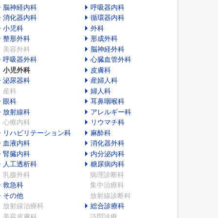
脳神経内科
呼吸器内科
消化器内科
循環器内科
小児科
外科
整形外科
形成外科
美容外科
脳神経外科
呼吸器外科
心臓血管外科
小児外科
皮膚科
泌尿器科
産婦人科
産科
婦人科
眼科
耳鼻咽喉科
放射線科
アレルギー科
心療内科
リウマチ科
リハビリテーション科
麻酔科
血液内科
消化器外科
腎臓内科
内分泌内科
人工透析科
糖尿病内科
乳腺外科
病理診断科
救急科
集中治療科
その他
放射線診断科
放射線治療科
総合診療科
美容皮膚科
訪問診療