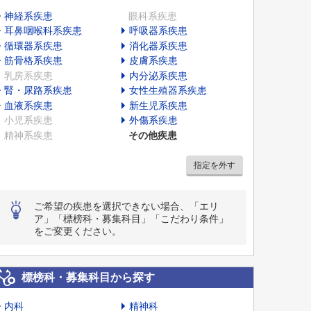
神経系疾患
眼科系疾患
耳鼻咽喉科系疾患
呼吸器系疾患
循環器系疾患
消化器系疾患
筋骨格系疾患
皮膚系疾患
乳房系疾患
内分泌系疾患
腎・尿路系疾患
女性生殖器系疾患
血液系疾患
新生児系疾患
小児系疾患
外傷系疾患
精神系疾患
その他疾患
指定を外す
ご希望の疾患を選択できない場合、「エリ
ア」「標榜科・募集科目」「こだわり条件」
をご変更ください。
標榜科・募集科目から探す
内科
精神科