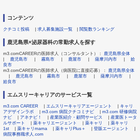
コンテンツ
クチコミ投稿
|
求人募集施設一覧
|
閲覧数ランキング
鹿児島県×泌尿器科の常勤求人を探す
m3.comCAREERの医師求人（コンサルタント）：
鹿児島県全体
|
鹿児島市
|
霧島市
|
鹿屋市
|
薩摩川内市
|
姶
良市
m3.comCAREERの医師求人（病医院に直接応募）：
鹿児島県全体
|
鹿児島市
|
霧島市
|
鹿屋市
|
薩摩川内市
|
姶良市
エムスリーキャリアのサービス一覧
m3.com CAREER
|
エムスリーキャリアエージェント
|
キャリ
アデザインラボ
|
m3.com 病院クチコミナビ
|
m3.com 研修病院
ナビ
|
アネナビ！
|
産業医紹介・顧問サービス
|
産業医トータ
ルサポート
|
薬キャリエージェント
|
薬キャリ
|
薬キャリ
1st
|
薬キャリmama
|
薬キャリPlus＋
|
登販エージェント
|
病院事務職求人.com