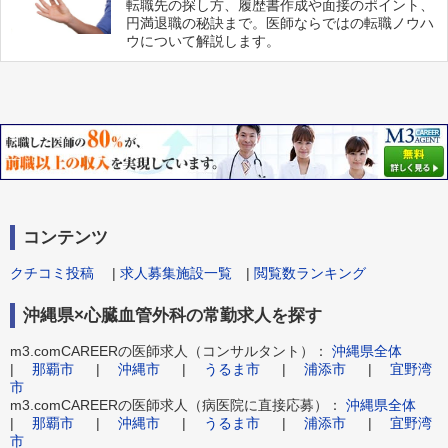
転職先の探し方、履歴書作成や面接のポイント、
円満退職の秘訣まで。医師ならではの転職ノウハ
ウについて解説します。
コンテンツ
クチコミ投稿
|
求人募集施設一覧
|
閲覧数ランキング
沖縄県×心臓血管外科の常勤求人を探す
m3.comCAREERの医師求人（コンサルタント）：
沖縄県全体
|
那覇市
|
沖縄市
|
うるま市
|
浦添市
|
宜野湾
市
m3.comCAREERの医師求人（病医院に直接応募）：
沖縄県全体
|
那覇市
|
沖縄市
|
うるま市
|
浦添市
|
宜野湾
市