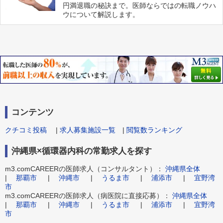
円満退職の秘訣まで。医師ならではの転職ノウハ
ウについて解説します。
コンテンツ
クチコミ投稿
|
求人募集施設一覧
|
閲覧数ランキング
沖縄県×循環器内科の常勤求人を探す
m3.comCAREERの医師求人（コンサルタント）：
沖縄県全体
|
那覇市
|
沖縄市
|
うるま市
|
浦添市
|
宜野湾
市
m3.comCAREERの医師求人（病医院に直接応募）：
沖縄県全体
|
那覇市
|
沖縄市
|
うるま市
|
浦添市
|
宜野湾
市