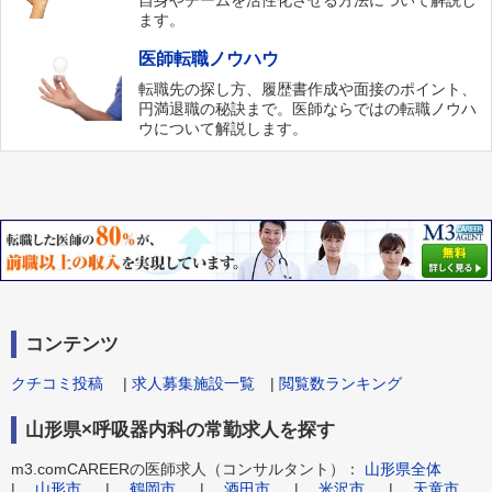
自身やチームを活性化させる方法について解説し
ます。
医師転職ノウハウ
転職先の探し方、履歴書作成や面接のポイント、
円満退職の秘訣まで。医師ならではの転職ノウハ
ウについて解説します。
コンテンツ
クチコミ投稿
|
求人募集施設一覧
|
閲覧数ランキング
山形県×呼吸器内科の常勤求人を探す
m3.comCAREERの医師求人（コンサルタント）：
山形県全体
|
山形市
|
鶴岡市
|
酒田市
|
米沢市
|
天童市