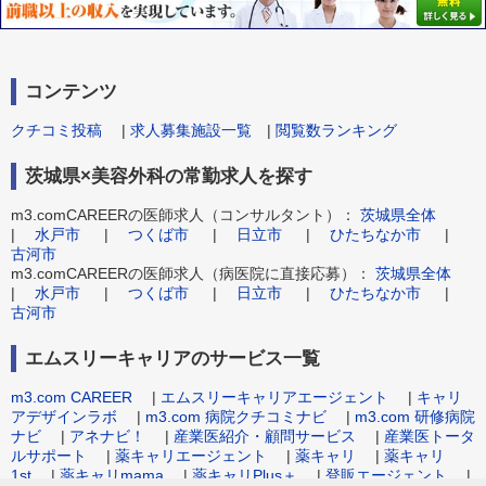
コンテンツ
クチコミ投稿
|
求人募集施設一覧
|
閲覧数ランキング
茨城県×美容外科の常勤求人を探す
m3.comCAREERの医師求人（コンサルタント）：
茨城県全体
|
水戸市
|
つくば市
|
日立市
|
ひたちなか市
|
古河市
m3.comCAREERの医師求人（病医院に直接応募）：
茨城県全体
|
水戸市
|
つくば市
|
日立市
|
ひたちなか市
|
古河市
エムスリーキャリアのサービス一覧
m3.com CAREER
|
エムスリーキャリアエージェント
|
キャリ
アデザインラボ
|
m3.com 病院クチコミナビ
|
m3.com 研修病院
ナビ
|
アネナビ！
|
産業医紹介・顧問サービス
|
産業医トータ
ルサポート
|
薬キャリエージェント
|
薬キャリ
|
薬キャリ
1st
|
薬キャリmama
|
薬キャリPlus＋
|
登販エージェント
|