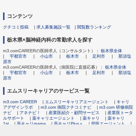
コンテンツ
クチコミ投稿
|
求人募集施設一覧
|
閲覧数ランキング
栃木県×脳神経内科の常勤求人を探す
m3.comCAREERの医師求人（コンサルタント）：
栃木県全体
|
宇都宮市
|
小山市
|
栃木市
|
足利市
|
那須塩
原市
m3.comCAREERの医師求人（病医院に直接応募）：
栃木県全体
|
宇都宮市
|
小山市
|
栃木市
|
足利市
|
那須塩
原市
エムスリーキャリアのサービス一覧
m3.com CAREER
|
エムスリーキャリアエージェント
|
キャリ
アデザインラボ
|
m3.com 病院クチコミナビ
|
m3.com 研修病院
ナビ
|
アネナビ！
|
産業医紹介・顧問サービス
|
産業医トータ
ルサポート
|
薬キャリエージェント
|
薬キャリ
|
薬キャリ
1st
|
薬キャリmama
|
薬キャリPlus＋
|
登販エージェント
|
病院事務職求人.com