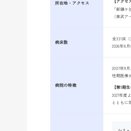
【アクセ
所在地・アクセス
「新鎌ケ
（東武ア
全331床（
病床数
2026年
2007年
性期医療
病院の特徴
【第1期
2027
とともに理
シミュ