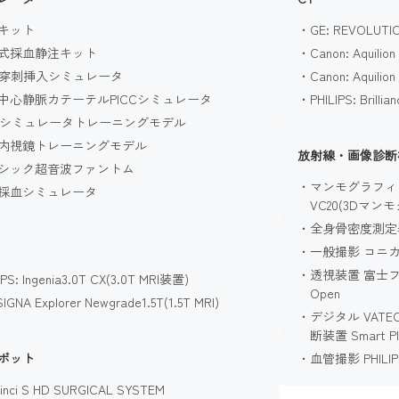
キット
GE: REVOLUT
式採血静注キット
Canon: Aquil
C穿刺挿入シミュレータ
Canon: Aqui
中心静脈カテーテルPICCシミュレータ
PHILIPS: Bril
Mシミュレータトレーニングモデル
内視鏡トレーニングモデル
放射線・画像診断
シック超音波ファントム
マンモグラフィ SIE
採血シミュレータ
VC20(3Dマン
全身骨密度測定器 G
一般撮影 コニカ:
透視装置 富士フイ
IPS: Ingenia3.0T CX(3.0T MRI装置)
Open
SIGNA Explorer Newgrade1.5T(1.5T MRI)
デジタル VAT
断装置 Smart Pl
ボット
血管撮影 PHILIPS: 
inci S HD SURGICAL SYSTEM