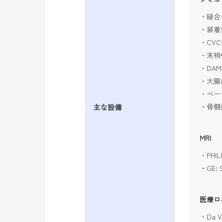
縫合
装着
CV
末梢
DA
大腸
ベー
骨髄
主な設備
MRI
PHIL
GE: 
医療ロ
Da V