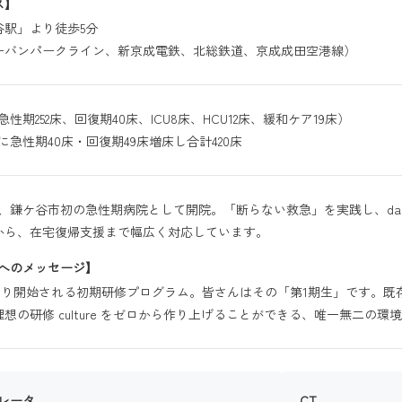
ス】
谷駅」より徒歩5分
ーバンパークライン、新京成電鉄、北総鉄道、京成成田空港線）
急性期252床、回復期40床、ICU8床、HCU12床、緩和ケア19床）
8月に急性期40床・回復期49床増床し合計420床
9月、鎌ケ谷市初の急性期病院として開院。「断らない救急」を実践し、da V
から、在宅復帰支援まで幅広く対応しています。
生へのメッセージ】
年度より開始される初期研修プログラム。皆さんはその「第1期生」です。
想の研修 culture をゼロから作り上げることができる、唯一無二の
レータ
CT