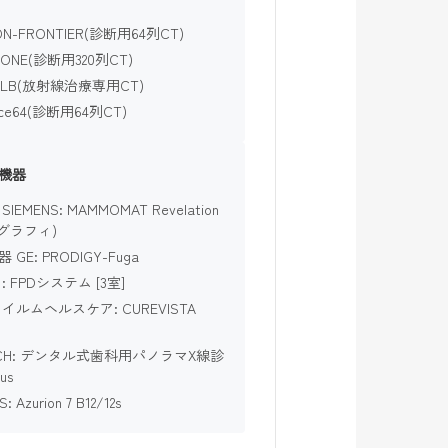
ION-FRONTlER(診断用64列CT)
ion ONE(診断用320列CT)
lion LB(放射線治療専用CT)
liance64(診断用64列CT)
機器
MENS: MAMMOMAT Revelation
モグラフィ)
E: PRODlGY-Fuga
 FPDシステム [3室]
ルムヘルスケア: CUREVlSTA
ECH: デンタル式歯科用パノラマX線診
us
Azurion 7 B12/12s