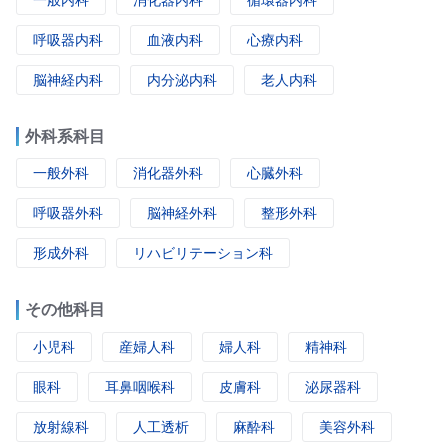
呼吸器内科
血液内科
心療内科
脳神経内科
内分泌内科
老人内科
外科系科目
一般外科
消化器外科
心臓外科
呼吸器外科
脳神経外科
整形外科
形成外科
リハビリテーション科
その他科目
小児科
産婦人科
婦人科
精神科
眼科
耳鼻咽喉科
皮膚科
泌尿器科
放射線科
人工透析
麻酔科
美容外科