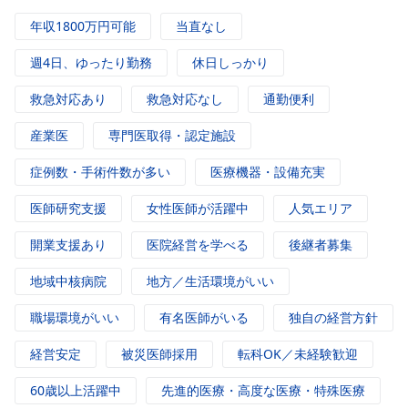
年収1800万円可能
当直なし
週4日、ゆったり勤務
休日しっかり
救急対応あり
救急対応なし
通勤便利
産業医
専門医取得・認定施設
症例数・手術件数が多い
医療機器・設備充実
医師研究支援
女性医師が活躍中
人気エリア
開業支援あり
医院経営を学べる
後継者募集
地域中核病院
地方／生活環境がいい
職場環境がいい
有名医師がいる
独自の経営方針
経営安定
被災医師採用
転科OK／未経験歓迎
60歳以上活躍中
先進的医療・高度な医療・特殊医療