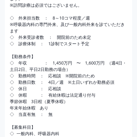
※訪問診療は必須ではございません。 

◇　外来担当数　：　8～10コマ程度／週

※呼吸器内科の専門外来、及び一般内科外来を診ていただき
ます 

◇　外来受診者数　：　開院前のため未定 

◇　診療体制　：　1診制でスタート予定

【勤務条件】

◇　年収　　　　：　1,450万円　〜　1,600万円  （週4日・
土日2日、平日2日勤務の場合）

◇　勤務時間　：　応相談　※開院前のため

◇　勤務日数　：　4日／週　※土日いずれか勤務必須

◇　休日　　　：　応相談

◇　休暇　　　：　有給休暇は法定通り付与 

季節休暇　3日程（夏季休暇） 

年末年始休暇　あり

◇　当直有無　：　無

【募集科目】

◇  一般内科、呼吸器内科
