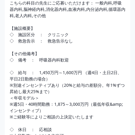
こちらの科目の先生にご応募いただけます： 一般内科,呼吸
器内科,脳神経内科,消化器内科,血液内科,内分泌内科,循環器内
科,老人内科,その他

【施設概要】

◇　施設区分　：　クリニック 

◇　救急告示　：　救急告示なし

【その他備考】

◇　備考　：　呼吸器内科歓迎

◇　給与　：　1,450万円～1,600万円 （週4日・土日2日、
平日2日勤務の場合）

※別途インセンティブあり（20%と給与の差額分。年1%ずつ
昇給し最大25%まで）

＜年収モデル＞

※週5日・40時間勤務：1,875～3,000万円（最低年収&amp;
インセンティブ）

※ご経験等によりご相談の上決定いたします

◇　休日　：　応相談
