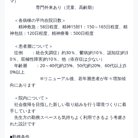
マ）

　　　　　　専門外来あり（児童、高齢期）

　＜各病棟の平均在院日数＞

　　精神救急：58日程度、精神15対1：150～165日程度、精
神包括：120日程度、精神療養：500日程度

　＜患者層について＞

　症例　　：統合失調症）約30％、鬱病)約10％、認知症)約3
0％、双極性障害)約10％、他（依存症は少ない）

　年齢層　　：20～40代)約25%、50代)約20%、60代以上)5
0%以上

　　　　　　　※リニューアル後、若年層患者が年々増加傾
向にあります

　＜院内について＞

　社会復帰を目指した新しい取り組みを行う環境づくりに着
手しています

　先生方の勤務スペースも気持ちよく利用できるよう考慮さ
れた設計です

■勤務条件
