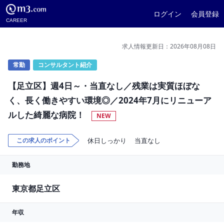
ログイン
会員登録
CAREER
求人情報更新日：2026年08月08日
常勤
コンサルタント紹介
【足立区】週4日～・当直なし／残業は実質ほぼな
く、長く働きやすい環境◎／2024年7月にリニューア
ルした綺麗な病院！
NEW
この求人のポイント
休日しっかり
当直なし
勤務地
東京都足立区
年収