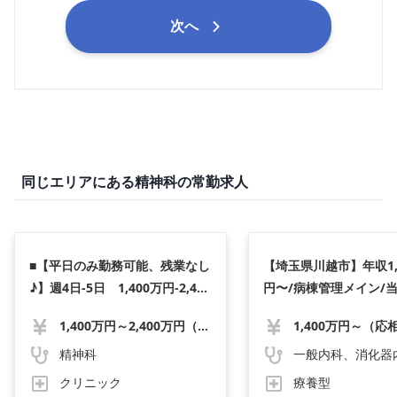
次へ
同じエリアにある精神科の常勤求人
■【平日のみ勤務可能、残業なし
【埼玉県川越市】年収1,
♪】週4日-5日 1,400万円-2,400
円〜/病棟管理メイン/
万円程 外来 精神科 船橋市
可/夜勤なしで落ち着い
1,400万円～2,400万円（応相談）
1,400万円～（応
◆c3996-0731-9ai
い先生大歓迎！
精神科
クリニック
療養型