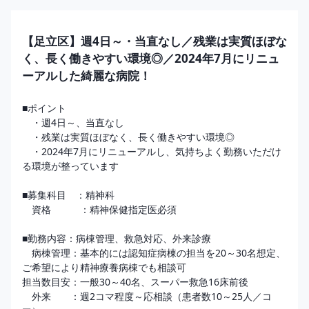
【足立区】週4日～・当直なし／残業は実質ほぼな
く、長く働きやすい環境◎／2024年7月にリニュ
ーアルした綺麗な病院！
■ポイント

　・週4日～、当直なし

　・残業は実質ほぼなく、長く働きやすい環境◎

　・2024年7月にリニューアルし、気持ちよく勤務いただけ
る環境が整っています

■募集科目　：精神科

　資格　　　：精神保健指定医必須

■勤務内容：病棟管理、救急対応、外来診療

　病棟管理：基本的には認知症病棟の担当を20～30名想定、
ご希望により精神療養病棟でも相談可

担当数目安：一般30～40名、スーパー救急16床前後

　外来　　：週2コマ程度～応相談（患者数10～25人／コ