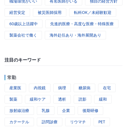
職場環境がいい
有名医師がいる
独自の経営方針
経営安定
被災医師採用
転科OK／未経験歓迎
60歳以上活躍中
先進的医療・高度な医療・特殊医療
製薬会社で働く
海外赴任あり・海外展開あり
注目のキーワード
常勤
産業医
内視鏡
病理
糖尿病
在宅
製薬
緩和ケア
透析
読影
緩和
放射線治療
乳腺
企業
後期研修
カテーテル
訪問診療
リウマチ
PET