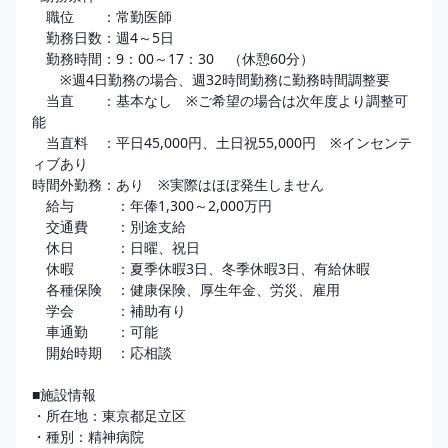
　職位　　：常勤医師

　勤務日数：週4～5日

　勤務時間：9：00～17：30　（休憩60分）

　　※週4日勤務の場合、週32時間勤務に勤務時間調整要

　当直　　：基本なし　※ご希望の場合は次年度より調整可
能

　当直料　：平日45,000円、土日祝55,000円　※インセンテ
ィブあり

時間外勤務：あり　※実際はほぼ発生しません

　給与　　　：年俸1,300～2,000万円

　交通費　　：別途支給

　休日　　　：日曜、祝日

　休暇　　　：夏季休暇3日、冬季休暇3日、有給休暇

　各種保険　：健康保険、厚生年金、労災、雇用

　学会　　　：補助有り

　車通勤　　：可能

　開始時期　：応相談

■施設情報

・所在地：東京都足立区

・種別：精神病院
