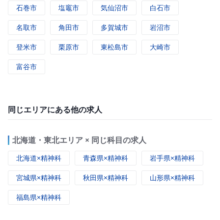
石巻市
塩竈市
気仙沼市
白石市
名取市
角田市
多賀城市
岩沼市
登米市
栗原市
東松島市
大崎市
富谷市
同じエリアにある他の求人
北海道・東北エリア × 同じ科目の求人
北海道×精神科
青森県×精神科
岩手県×精神科
宮城県×精神科
秋田県×精神科
山形県×精神科
福島県×精神科