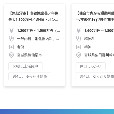
【気仙沼市】老健施設長／年俸
【仙台市内から通勤可能
最大1,500万円／週4日・オンコ
～/年齢問わず/慢性期
ールなしの高待遇
科病院/ご希望に合わせ
1,200万円～1,500万円（応相談）
シブルに交渉可能
一般内科、消化器内科、循環器内科、呼吸器内科、血液内科、心療内科、脳神経内科、内分泌内科、老人内科、一般外科、消化器外科、心臓外科、呼吸器外科、脳神経外科、整形外科、形成外科、リハビリテーション科、小児科、産婦人科、婦人科、精神科、眼科、耳鼻咽喉科、皮膚科、泌尿器科、放射線科、人工透析、麻酔科、美容外科、人間ドック・検診、その他
精神科
老健
精神
宮城県気仙沼市
宮城県柴田郡川崎
60歳以上活躍中
休日しっかり
週4日、ゆったり勤務
週4日、ゆったり勤務