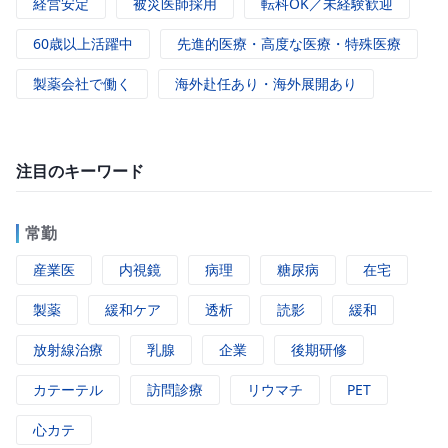
経営安定
被災医師採用
転科OK／未経験歓迎
60歳以上活躍中
先進的医療・高度な医療・特殊医療
製薬会社で働く
海外赴任あり・海外展開あり
注目のキーワード
常勤
産業医
内視鏡
病理
糖尿病
在宅
製薬
緩和ケア
透析
読影
緩和
放射線治療
乳腺
企業
後期研修
カテーテル
訪問診療
リウマチ
PET
心カテ