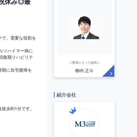
祝休み◎最
で、需要な役割を



ルツハイマー病に

は回復期リハビリテ
ご要望にそって誠実に
期に自宅復帰を

柳内 正斗


紹介会社
徒歩約1分です。
