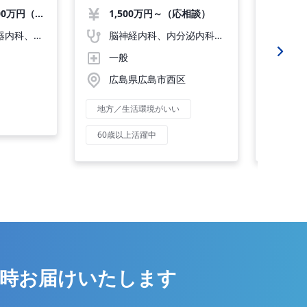
ご相談くださいませ◎
80万円
1,100万円～1,900万円（応相談）
1,500万円～（応相談）
未経験可
ケア等の
一般内科、消化器内科、循環器内科、呼吸器内科、血液内科、心療内科、脳神経内科、内分泌内科、老人内科
脳神経内科、内分泌内科、老人内科、一般内科、消化器内科、循環器内科、呼吸器内科、血液内科、心療内科
り選考可
一般
ク
広島県広島市西区
広
地方／生活環境がいい
転科O
60歳以上活躍中
年収18
時
お届けいたします