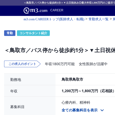
＜鳥取市／バス停から徒歩約1分＞▼土日祝休み◎最大年収1,800万円のご提示
CAREER
>
>
m3.com CAREERトップ(医師求人・転職)
常勤求人一覧
常勤
コンサルタント紹介
＜鳥取市／バス停から徒歩約1分＞▼土日祝休
年収1800万円可能
女性医師が活躍中
この求人のポイント
鳥取県鳥取市
勤務地
1,200万円～1,800万円（応相談
年収
心療内科、精神科
募集科目
心療内科
全ての募集科目を表示