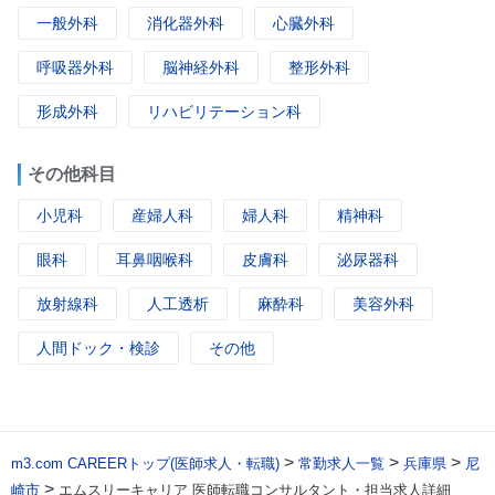
一般外科
消化器外科
心臓外科
呼吸器外科
脳神経外科
整形外科
形成外科
リハビリテーション科
その他科目
小児科
産婦人科
婦人科
精神科
眼科
耳鼻咽喉科
皮膚科
泌尿器科
放射線科
人工透析
麻酔科
美容外科
人間ドック・検診
その他
>
>
>
m3.com CAREERトップ(医師求人・転職)
常勤求人一覧
兵庫県
尼
>
崎市
エムスリーキャリア 医師転職コンサルタント・担当求人詳細