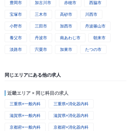
豊岡市
加古川市
赤穂市
西脇市
宝塚市
三木市
高砂市
川西市
小野市
三田市
加西市
丹波篠山市
養父市
丹波市
南あわじ市
朝来市
淡路市
宍粟市
加東市
たつの市
同じエリアにある他の求人
近畿エリア × 同じ科目の求人
三重県×一般内科
三重県×消化器内科
滋賀県×一般内科
滋賀県×消化器内科
京都府×一般内科
京都府×消化器内科