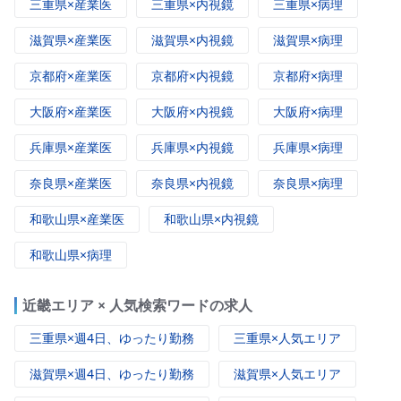
三重県×産業医
三重県×内視鏡
三重県×病理
滋賀県×産業医
滋賀県×内視鏡
滋賀県×病理
京都府×産業医
京都府×内視鏡
京都府×病理
大阪府×産業医
大阪府×内視鏡
大阪府×病理
兵庫県×産業医
兵庫県×内視鏡
兵庫県×病理
奈良県×産業医
奈良県×内視鏡
奈良県×病理
和歌山県×産業医
和歌山県×内視鏡
和歌山県×病理
近畿エリア × 人気検索ワードの求人
三重県×週4日、ゆったり勤務
三重県×人気エリア
滋賀県×週4日、ゆったり勤務
滋賀県×人気エリア