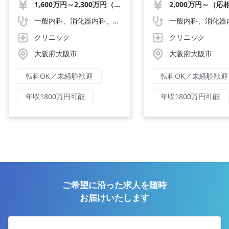
1,600万円～2,300万円（応相談）
2,000万円～（応
磨ける環境／年収2,000万円〜/
験・若手歓迎・専門医歓
週4日〜可/40代までの先生活躍
見学会実施中♪
一般内科、消化器内科、循環器内科、呼吸器内科、血液内科、心療内科、脳神経内科、内分泌内科、老人内科、一般外科、消化器外科、心臓外科、呼吸器外科、脳神経外科、整形外科、形成外科、リハビリテーション科、小児科、産婦人科、婦人科、精神科、眼科、耳鼻咽喉科、皮膚科、泌尿器科、放射線科、人工透析、麻酔科、美容外科、人間ドック・検診、その他
中
クリニック
クリニック
大阪府大阪市
大阪府大阪市
転科OK／未経験歓迎
転科OK／未経験歓迎
年収1800万円可能
年収1800万円可能
ご希望に沿った求人を随時
お届けいたします