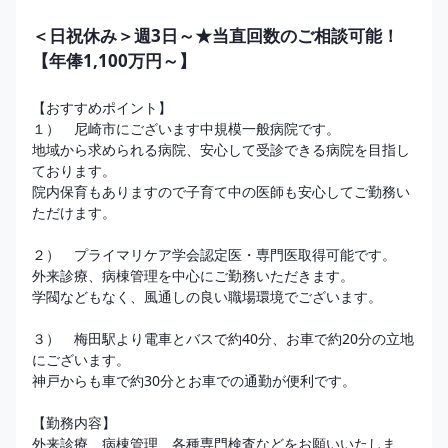
＜日祝休み＞週3日～★当直回数のご相談可能！
【年俸1,100万円～】
【おすすめポイント】

１）　尼崎市にございます中規模一般病院です。

地域から求められる病院、安心して受診できる病院を目指し
ております。

院内保育もありますので子育て中の医師も安心してご勤務い
ただけます。 

２）　プライマリケア学会認定医・専門医取得可能です。

外来診療、病棟管理を中心にご勤務いただきます。

学閥などもなく、風通しの良い職場環境でございます。

３）　梅田駅より電車とバスで約40分、お車で約20分の立地
にございます。　 

神戸からも車で約30分とお車での通勤が便利です。

【勤務内容】

外来診療、病棟管理、各種専門検査などをお願いいたしま