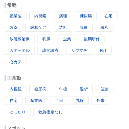
常勤
産業医
内視鏡
病理
糖尿病
在宅
製薬
緩和ケア
透析
読影
緩和
放射線治療
乳腺
企業
後期研修
カテーテル
訪問診療
リウマチ
PET
心カテ
非常勤
内視鏡
糖尿病
午後
透析
健診
在宅
産業医
半日
乳腺
外来
ゆったり
救急指定なし
スポット