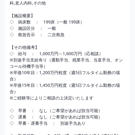
科,老人内科,その他

【施設概要】

◇　病床数　：　199床（一般 199床）

◇　施設区分　：　一般 

◇　救急告示　：　二次救急

【その他備考】

◇　給与　：　1,000万円～1,600万円（応相談）

※別途手当支給有り（通勤手当、残業手当、当直手当、オン
コール待機手当等）

※卒後10年目：1,200万円程度（週5日フルタイム勤務の場
合）

※卒後15年目：1,450万円程度（週5日フルタイム勤務の場
合）

※ご経験等によりご相談の上決定いたします

◇　早番　：　なし（ご希望があれば担当可能）

◇　遅番　：　なし（ご希望があれば担当可能）

◇　早番・遅番手当　：　別途手当あり
