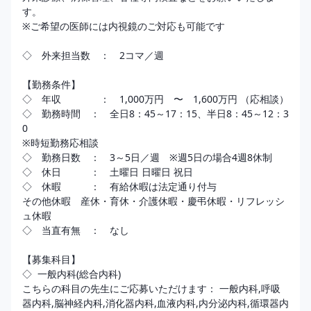
す。

※ご希望の医師には内視鏡のご対応も可能です 

◇　外来担当数　：　2コマ／週

【勤務条件】

◇　年収　　　　：　1,000万円　〜　1,600万円 （応相談） 

◇　勤務時間　：　全日8：45～17：15、半日8：45～12：3
0

※時短勤務応相談

◇　勤務日数　：　3～5日／週　※週5日の場合4週8休制

◇　休日　　　：　土曜日 日曜日 祝日

◇　休暇　　　：　有給休暇は法定通り付与 

その他休暇　産休・育休・介護休暇・慶弔休暇・リフレッシ
ュ休暇

◇　当直有無　：　なし

【募集科目】

◇  一般内科(総合内科)

こちらの科目の先生にご応募いただけます： 一般内科,呼吸
器内科,脳神経内科,消化器内科,血液内科,内分泌内科,循環器内